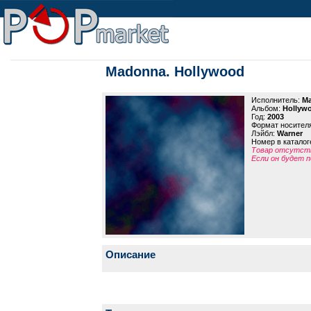
Madonna. Hollywood
Исполнитель:
M
Альбом:
Hollyw
Год:
2003
Формат носител
Лэйбл:
Warner
Номер в каталог
Товар отсутств
Если он будет п
Описание