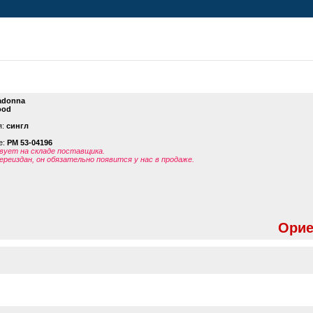
adonna
ood
я:
сингл
е:
PM 53-04196
ует на складе поставщика.
ереиздан, он обязательно появится у нас в продаже.
Орие