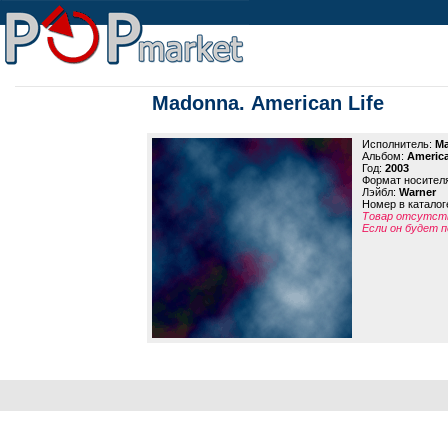
Madonna. American Life
Исполнитель:
M
Альбом:
America
Год:
2003
Формат носител
Лэйбл:
Warner
Номер в каталог
Товар отсутств
Если он будет п