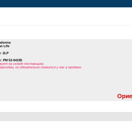
adonna
n Life
я:
2LP
е:
PM 53-04195
ует на складе поставщика.
ереиздан, он обязательно появится у нас в продаже.
Орие