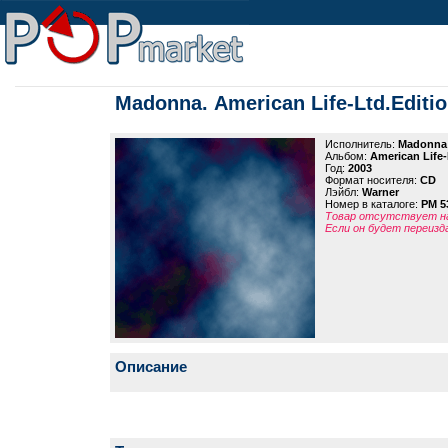
Madonna. American Life-Ltd.Editi
Исполнитель:
Madonna
Альбом:
American Life-
Год:
2003
Формат носителя:
CD
Лэйбл:
Warner
Номер в каталоге:
PM 5
Товар отсутствует на
Если он будет переизд
Описание