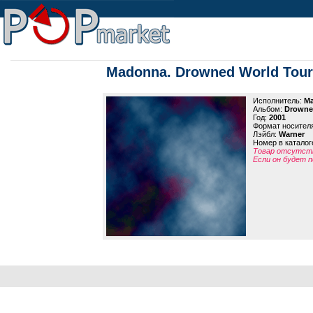
Madonna. Drowned World Tour
Исполнитель:
M
Альбом:
Drowned
Год:
2001
Формат носител
Лэйбл:
Warner
Номер в каталог
Товар отсутств
Если он будет п