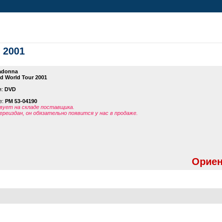
 2001
adonna
 World Tour 2001
я:
DVD
е:
PM 53-04190
ует на складе поставщика.
ереиздан, он обязательно появится у нас в продаже.
Ориен