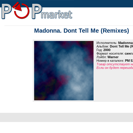
Madonna. Dont Tell Me (Remixes)
Исполнитель:
Madonna
Альбом:
Dont Tell Me (
Год:
2000
Формат носителя:
синг
Лэйбл:
Warner
Номер в каталоге:
PM 5
Товар отсутствует на
Если он будет переизд