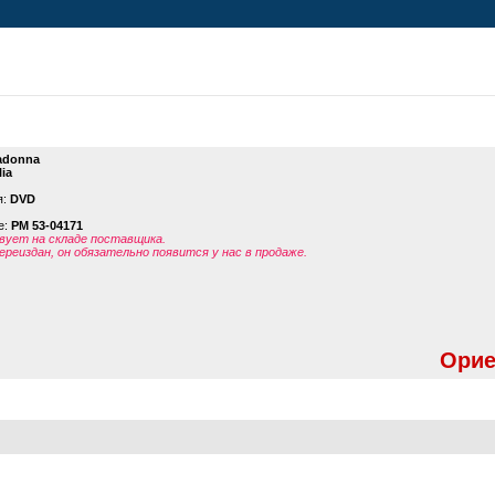
adonna
lia
я:
DVD
е:
PM 53-04171
ует на складе поставщика.
ереиздан, он обязательно появится у нас в продаже.
Орие