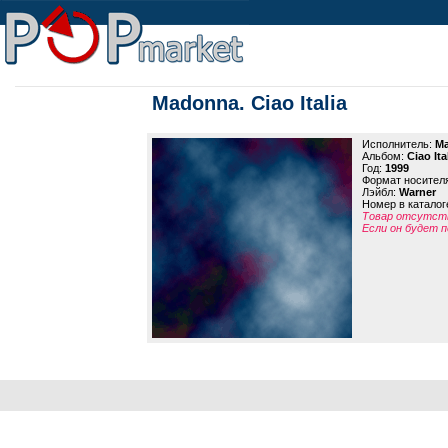
Madonna. Ciao Italia
Исполнитель:
M
Альбом:
Ciao Ita
Год:
1999
Формат носител
Лэйбл:
Warner
Номер в каталог
Товар отсутств
Если он будет п