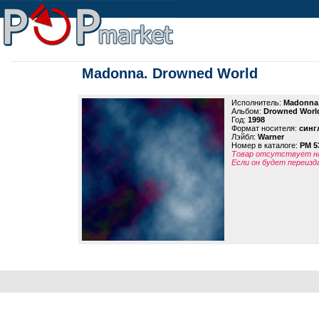
Madonna. Drowned World
Исполнитель:
Madonna
Альбом:
Drowned Worl
Год:
1998
Формат носителя:
синг
Лэйбл:
Warner
Номер в каталоге:
PM 5
Товар отсутствует на
Если он будет переизд