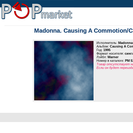
Madonna. Causing A Commotion/C
Исполнитель:
Madonna
Альбом:
Causing A Co
Год:
1995
Формат носителя:
синг
Лэйбл:
Warner
Номер в каталоге:
PM 5
Товар отсутствует на
Если он будет переизд