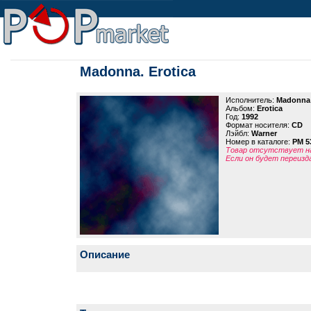
Madonna. Erotica
Исполнитель:
Madonna
Альбом:
Erotica
Год:
1992
Формат носителя:
CD
Лэйбл:
Warner
Номер в каталоге:
PM 5
Товар отсутствует на
Если он будет переизд
Описание