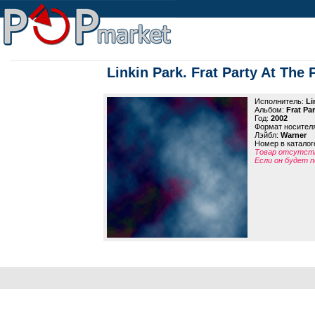
Linkin Park. Frat Party At The
Исполнитель:
Li
Альбом:
Frat Pa
Год:
2002
Формат носител
Лэйбл:
Warner
Номер в каталог
Товар отсутств
Если он будет п