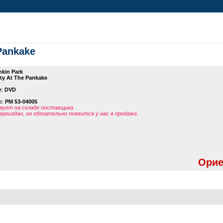
 Pankake
nkin Park
rty At The Pankake
я:
DVD
е:
PM 53-04005
ует на складе поставщика.
ереиздан, он обязательно появится у нас в продаже.
Орие