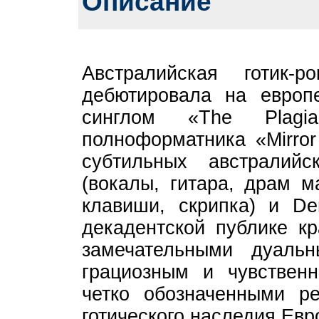
Описание
Австралийская готик-
дебютировала на европ
синглом «The Plagia
полноформатника «Mirror
субтильных австралий
(вокалы, гитара, драм м
клавиши, скрипка) и Den
декадентской публике к
замечательными дуаль
грациозным и чувствен
четко обозначенными ре
готического наследия Евр