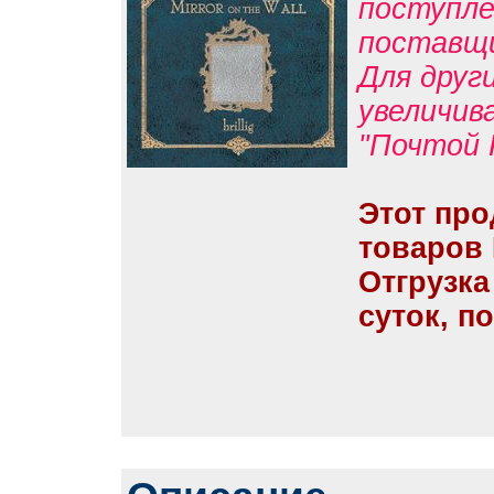
поступле
поставщ
Для друг
увеличив
"Почтой 
Этот про
товаров
Отгрузка
суток, п