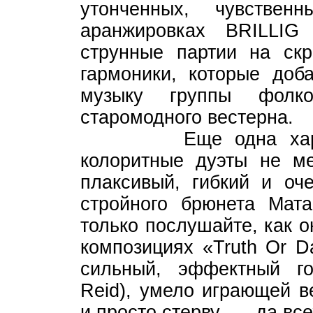
утонченных, чувстве
аранжировках BRILLIG
струнные партии на скр
гармоники, которые доб
музыку группы фолк
старомодного вестерна.
Еще одна характе
колоритные дуэты не ме
плаксивый, гибкий и оч
стройного брюнета Мат
только послушайте, как 
композициях «Truth Or D
сильный, эффектный го
Reid), умело играющей в
и просто стерву — да всех