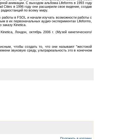
ной анимации. С выходом альбома Lifeforms в 1993 году
Cities в 1996 году они расширили свое видение, создав
 радиостанций по всему миру.
ам работы в FSOL и начали изучать возможности работы с
ым в их первоначальных аудио-экспериментах Lifeforms,
 заказу Kinetica.
etica, Лондон, октябрь 2006 г. (Музей кинетического/
нсным, чтобы создать то, что они называют "жестокой
ремени звуковую среду, ультрареальность это в конечном
Положить в корзину