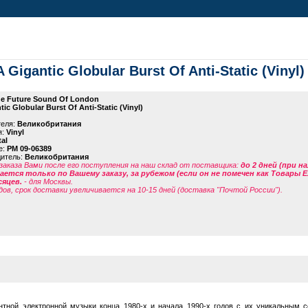
Gigantic Globular Burst Of Anti-Static (Vinyl)
e Future Sound Of London
ic Globular Burst Of Anti-Static (Vinyl)
теля:
Великобритания
я:
Vinyl
tal
е:
PM 09-06389
дитель:
Великобритания
заказа Вами после его поступления на наш склад от поставщика
:
до 2 дней (при н
ется только по Вашему заказу, за рубежом (если он не помечен как Товары 
сяцев.
- для Москвы.
дов, срок доставки увеличивается на 10-15 дней (доставка "Почтой России").
нтной электронной музыки конца 1980-х и начала 1990-х годов с их уникальным с