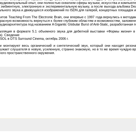
диовизуальный опыт, они полностью охватили сферы музыки, искусства и компьютер
эмбиентную, электронную и экспериментальную музыку, а после выхода альбома Dead 
ьного звука и движущихся изображений по ISDN для галерей, концертных площадок и
итов Teaching From The Electronic Brain, они впервые с 1997 года вернулись к метод
расную возможность вернуться к более глубоким областям и возможностям, заложенн
иоархитектура под названием A Gigantic Globular Burst of Anti-Static, разработанная по
ляция в формате 5.1 объемного звука для дебютной выставки «Формы жизни» в Kin
а). Сведение
OL в DTS Surround Cinema, октябрь 2006 г.
 монтируют весь органический и синтетический звук, который они находят резона
ружает слушателя в новую, усиленную, странно знакомую, но в то же время чуждую в
ого пространственного окружения.