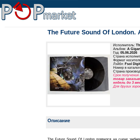
The Future Sound Of London. A 
Исполнитель:
Th
Альбом:
A Gigant
Год:
05.06.2026
Страна исполни
Формат носител
Лэйбл:
Fsol Digi
Номер в каталог
Страна произво
Срок получения 
товар заказыва
недель до 3 ме
Для других горо
Описание
The Future Sound Of London появился на сцене эмбие