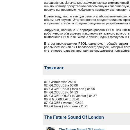
ландшафтов. Изначально задуманные как иммерсивный ау
они по-новому представили современную классическую, 
первую полноценную глобальную передачу экспериментал
В этом году, после выхода своего альбома величайших х
объемным звуком. Эта технология предоставила им прек
и в результате была создана специально разработанная ауд
Задумано, написано и спродюсировано FSOL как инстал
роботического/звукового и экспериментального искусств
выполнено FSOL в 9L West, а также Родни Орфеусом и FS
В этом произведении FSOL фильтруют, обрабатывают и
реальностью" или "3D-headspace"; процесс, который пог
счете перестраивает восприятие слушателем повседневн
Трэклист
01. Globulisation 25:05
02. GLOBULES a 03:08
03. GLOBULES b ( mos son ) 04:05
04. GLOBULES c 04:13
05. GLOBULOUS ( la Veshter ) 04:37
06. 6 GLOBULATE 03:41
07. GLOBE ( waves ) 02:22
08. Globular ( shortform ) 11:23
The Future Sound Of London
The Future Sound Of London