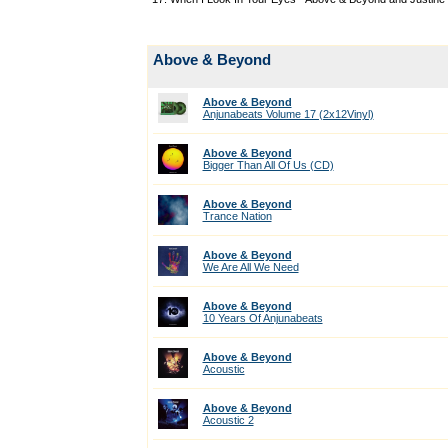
Above & Beyond
Above & Beyond
Anjunabeats Volume 17 (2x12Vinyl)
Above & Beyond
Bigger Than All Of Us (CD)
Above & Beyond
Trance Nation
Above & Beyond
We Are All We Need
Above & Beyond
10 Years Of Anjunabeats
Above & Beyond
Acoustic
Above & Beyond
Acoustic 2