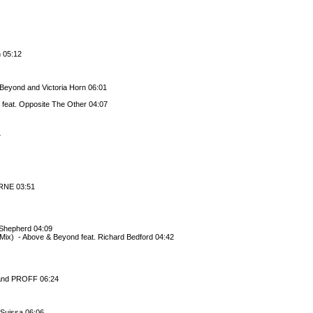
h 05:12
Beyond and Victoria Horn 06:01
feat. Opposite The Other 04:07
7
RNE 03:51
Shepherd 04:09
Mix) - Above & Beyond feat. Richard Bedford 04:42
 and PROFF 06:24
 Suissa 06:06