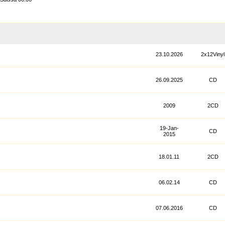
23.10.2026
2x12Vinyl
26.09.2025
CD
2009
2CD
19-Jan-
CD
2015
18.01.11
2CD
06.02.14
CD
07.06.2016
CD