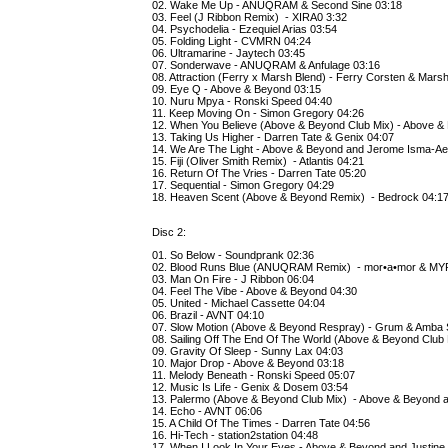
02. Wake Me Up - ANUQRAM & Second Sine 03:18
03. Feel (J Ribbon Remix) - XIRA0 3:32
04. Psychodelia - Ezequiel Arias 03:54
05. Folding Light - CVMRN 04:24
06. Ultramarine - Jaytech 03:45
07. Sonderwave - ANUQRAM & Anfulage 03:16
08. Attraction (Ferry x Marsh Blend) - Ferry Corsten & Mars
09. Eye Q - Above & Beyond 03:15
10. Nuru Mpya - Ronski Speed 04:40
11. Keep Moving On - Simon Gregory 04:26
12. When You Believe (Above & Beyond Club Mix) - Above & 
13. Taking Us Higher - Darren Tate & Genix 04:07
14. We Are The Light - Above & Beyond and Jerome Isma-Ae 
15. Fiji (Oliver Smith Remix) - Atlantis 04:21
16. Return Of The Vries - Darren Tate 05:20
17. Sequential - Simon Gregory 04:29
18. Heaven Scent (Above & Beyond Remix) - Bedrock 04:1
Disc 2:
01. So Below - Soundprank 02:36
02. Blood Runs Blue (ANUQRAM Remix) - mor•a•mor & MY
03. Man On Fire - J Ribbon 06:04
04. Feel The Vibe - Above & Beyond 04:30
05. United - Michael Cassette 04:04
06. Brazil - AVNT 04:10
07. Slow Motion (Above & Beyond Respray) - Grum & Amba 
08. Sailing Off The End Of The World (Above & Beyond Club 
09. Gravity Of Sleep - Sunny Lax 04:03
10. Major Drop - Above & Beyond 03:18
11. Melody Beneath - Ronski Speed 05:07
12. Music Is Life - Genix & Dosem 03:54
13. Palermo (Above & Beyond Club Mix) - Above & Beyond
14. Echo - AVNT 06:06
15. A Child Of The Times - Darren Tate 04:56
16. Hi-Tech - station2station 04:48
17. When I Look In Your Eyes - Above & Beyond and Justine