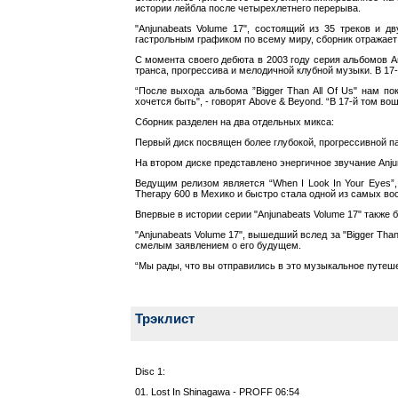
истории лейбла после четырехлетнего перерыва.
"Anjunabeats Volume 17", состоящий из 35 треков и 
гастрольным графиком по всему миру, сборник отражает 
С момента своего дебюта в 2003 году серия альбомов A
транса, прогрессива и мелодичной клубной музыки. В 17
“После выхода альбома ”Bigger Than All Of Us" нам п
хочется быть", - говорят Above & Beyond. “В 17-й том в
Сборник разделен на два отдельных микса:
Первый диск посвящен более глубокой, прогрессивной пал
На втором диске представлено энергичное звучание Anju
Ведущим релизом является “When I Look In Your Eyes”
Therapy 600 в Мехико и быстро стала одной из самых во
Впервые в истории серии "Anjunabeats Volume 17" также 
"Anjunabeats Volume 17", вышедший вслед за "Bigger Th
смелым заявлением о его будущем.
“Мы рады, что вы отправились в это музыкальное путешес
Трэклист
Disc 1:
01. Lost In Shinagawa - PROFF 06:54