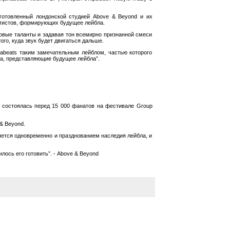
дготовленный лондонской студией Above & Beyond и их
артистов, формирующих будущее лейбла.
новые таланты и задавая тон всемирно признанной смеси
го, куда звук будет двигаться дальше.
nabeats таким замечательным лейблом, частью которого
ица, представляющие будущее лейбла”.
й состоялась перед 15 000 фанатов на фестивале Group
& Beyond.
ляется одновременно и празднованием наследия лейбла, и
лось его готовить”. - Above & Beyond