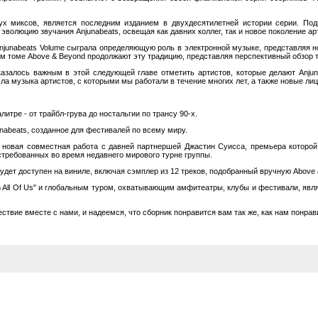
двух миксов, является последним изданием в двухдесятилетней истории серии. По
эволюцию звучания Anjunabeats, освещая как давних коллег, так и новое поколение 
njunabeats Volume сыграла определяющую роль в электронной музыке, представляя 
-м томе Above & Beyond продолжают эту традицию, представляя перспективный обзор то
оказалось важным в этой следующей главе отметить артистов, которые делают Anju
ошла музыка артистов, с которыми мы работали в течение многих лет, а также новые л
итре - от трайбл-грува до ностальгии по трансу 90-х.
nabeats, созданное для фестивалей по всему миру.
, новая совместная работа с давней партнершей Джастин Суисса, премьера которо
стребованных во время недавнего мирового турне группы.
будет доступен на виниле, включая сэмплер из 12 треков, подобранный вручную Above 
an All Of Us" и глобальным туром, охватывающим амфитеатры, клубы и фестивали, яв
твие вместе с нами, и надеемся, что сборник понравится вам так же, как нам понрави