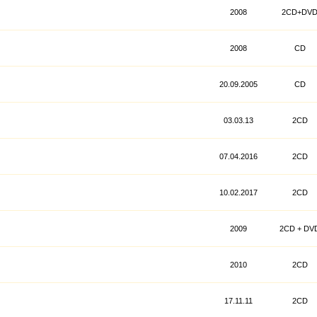
2008
2CD+DV
2008
CD
20.09.2005
CD
03.03.13
2CD
07.04.2016
2CD
10.02.2017
2CD
2009
2CD + DV
2010
2CD
17.11.11
2CD