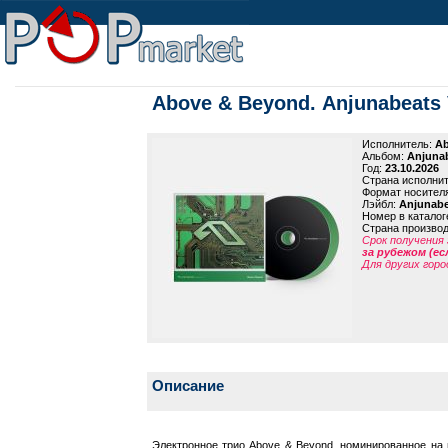
Above & Beyond. Anjunabeats 
Исполнитель:
Ab
Альбом:
Anjunab
Год:
23.10.2026
Страна исполни
Формат носител
Лэйбл:
Anjunabe
Номер в каталог
Страна произво
Срок получения 
за рубежом (ес
Для других горо
Описание
Электронное трио Above & Beyond, номинированное на 