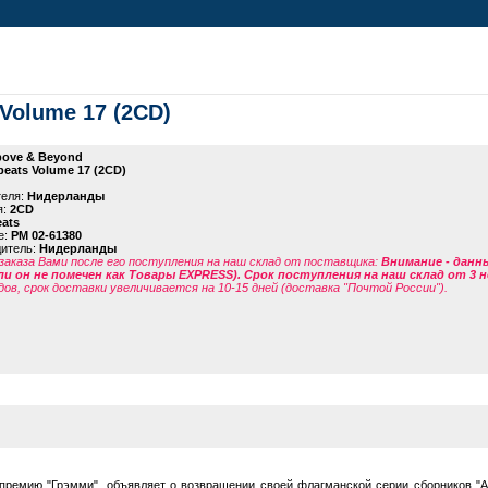
Volume 17 (2CD)
ove & Beyond
eats Volume 17 (2CD)
теля:
Нидерланды
я:
2CD
ats
е:
PM 02-61380
дитель:
Нидерланды
заказа Вами после его поступления на наш склад от поставщика
:
Внимание - данн
ли он не помечен как Товары EXPRESS). Срок поступления на наш склад от 3 н
дов, срок доставки увеличивается на 10-15 дней (доставка "Почтой России").
премию "Грэмми", объявляет о возвращении своей флагманской серии сборников "Anj