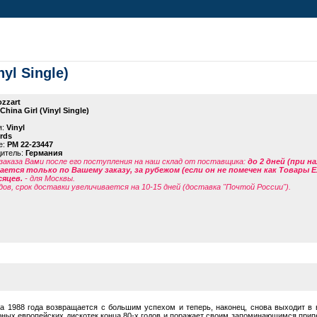
nyl Single)
zzart
China Girl (Vinyl Single)
я:
Vinyl
rds
е:
PM 22-23447
дитель:
Германия
заказа Вами после его поступления на наш склад от поставщика
:
до 2 дней (при н
ется только по Вашему заказу, за рубежом (если он не помечен как Товары 
сяцев.
- для Москвы.
дов, срок доставки увеличивается на 10-15 дней (доставка "Почтой России").
рта 1988 года возвращается с большим успехом и теперь, наконец, снова выходит в 
ярных европейских дискотек конца 80-х годов и поражает своим запоминающимся при