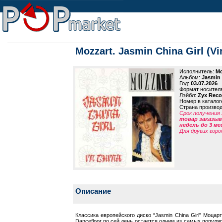
Mozzart. Jasmin China Girl (Vi
Исполнитель:
Mo
Альбом:
Jasmin 
Год:
03.07.2026
Формат носител
Лэйбл:
Zyx Reco
Номер в каталог
Страна произво
Срок получения 
товар заказыва
недель до 3 ме
Для других горо
Описание
Классика европейского диско “Jasmin China Girl" Моца
Dancefloor по сей день остается одним из самых попул