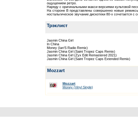
ощущением ретро.
Наряду с оригинальными макси-версиями культовой песн
На стороне B представлены совершенно новые ремиксы,
ностальгическое звучание дискотеки 80-х сочетается с
Трэклист
Jasmin China Girl
In China
Money (Ian‘S Radio Remix)
Jasmin China Girl (Saint Tropez Caps Remix)
Jasmin China Girl (Zyx Edit Remastered 2021)
Jasmin China Girl (Saint Tropez Caps Extended Remix)
Mozzart
Mozzart
Money (Vinyl Single)