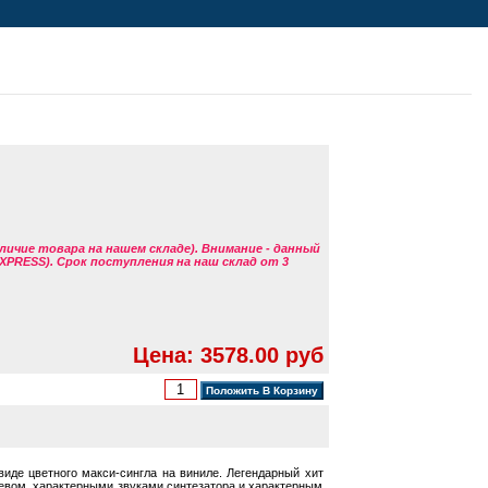
аличие товара на нашем складе). Внимание - данный
EXPRESS). Срок поступления на наш склад от 3
Цена: 3578.00 руб
виде цветного макси-сингла на виниле. Легендарный хит
певом, характерными звуками синтезатора и характерным