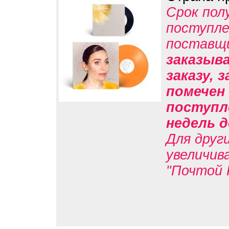
Срок пол
поступле
поставщ
заказыв
заказу, 
помечен 
поступл
недель д
Для друг
увеличив
"Почтой 