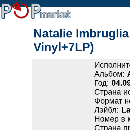
Natalie Imbrugli
Vinyl+7LP)
Исполнит
Альбом:
Год:
04.0
Страна и
Формат н
Лэйбл:
La
Номер в 
Страна п