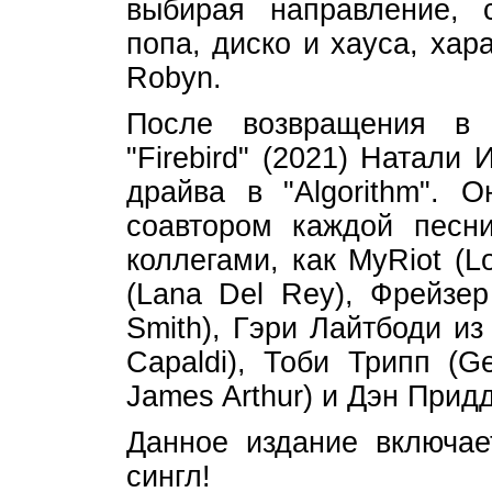
выбирая направление, с
попа, диско и хауса, хар
Robyn.
После возвращения в 
"Firebird" (2021) Натали
драйва в "Algorithm". 
соавтором каждой песн
коллегами, как MyRiot (
(Lana Del Rey), Фрейзер
Smith), Гэри Лайтбоди из
Capaldi), Тоби Трипп (Ge
James Arthur) и Дэн Придди
Данное издание включа
сингл!