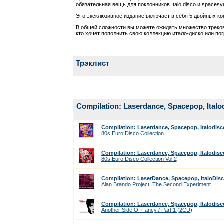
обязательная вещь для поклонников Italo disco и spacesyn
Это эксклюзивное издание включает в себя 5 двойных к
В общей сложности вы можете ожидать множество треков
кто хочет пополнить свою коллекцию итало-диско или по
Трэклист
Compilation: Laserdance, Spacepop, Italo
Compilation: Laserdance, Spacepop, Italodisc
80s Euro Disco Collection
Compilation: Laserdance, Spacepop, Italodisc
80s Euro Disco Collection Vol.2
Compilation: LaserDance, Spacepop, ItaloDis
Alan Brando Project: The Second Experiment
Compilation: Laserdance, Spacepop, Italodisc
Another Side Of Fancy / Part 1 (2CD)