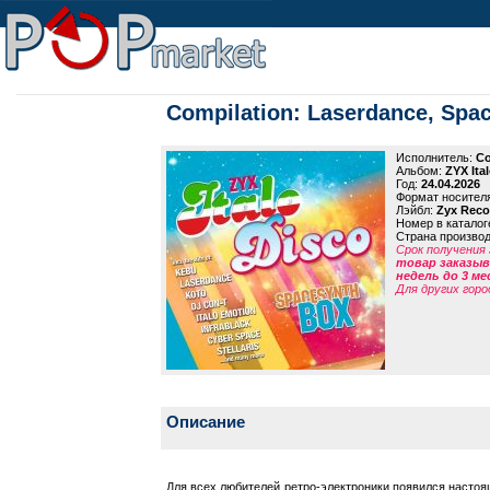
Compilation: Laserdance, Spac
Исполнитель:
Co
Альбом:
ZYX Ita
Год:
24.04.2026
Формат носител
Лэйбл:
Zyx Reco
Номер в каталог
Страна произво
Срок получения 
товар заказыва
недель до 3 ме
Для других горо
Описание
Для всех любителей ретро-электроники появился настоя