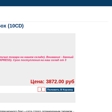
Box (10CD)
аличие товара на нашем складе). Внимание - данный
EXPRESS). Срок поступления на наш склад от 3
Цена: 3872.00 руб
оллекционного бокс—сета строго ограниченным тиражом -