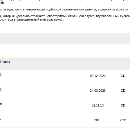
th!
омпакт-дисков с впечатляющей подборкой зажигательных ритмов, эфирных звуков син
, которые идеально отражают неповторимый стиль Spacesynth, вдохновленный культо
грузиться в увлекательный мир spacesynth.
disco
o
09.12.2022
CD
o
24.03.2023
CD
co
02.11.13
CD
o
2013
2CD