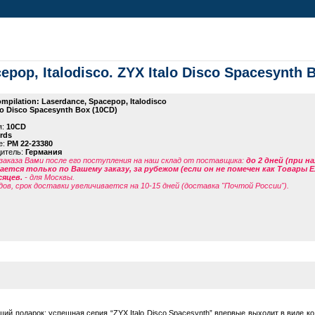
epop, Italodisco. ZYX Italo Disco Spacesynth 
mpilation: Laserdance, Spacepop, Italodisco
lo Disco Spacesynth Box (10CD)
я:
10CD
rds
е:
PM 22-23380
дитель:
Германия
заказа Вами после его поступления на наш склад от поставщика
:
до 2 дней (при н
ется только по Вашему заказу, за рубежом (если он не помечен как Товары 
сяцев.
- для Москвы.
дов, срок доставки увеличивается на 10-15 дней (доставка "Почтой России").
щий подарок: успешная серия “ZYX Italo Disco Spacesynth” впервые выходит в виде к