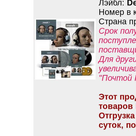
Лэйбл:
D
Номер в 
Страна п
Срок пол
поступле
поставщ
Для друг
увеличив
"Почтой 
Этот про
товаров
Отгрузка
суток, п