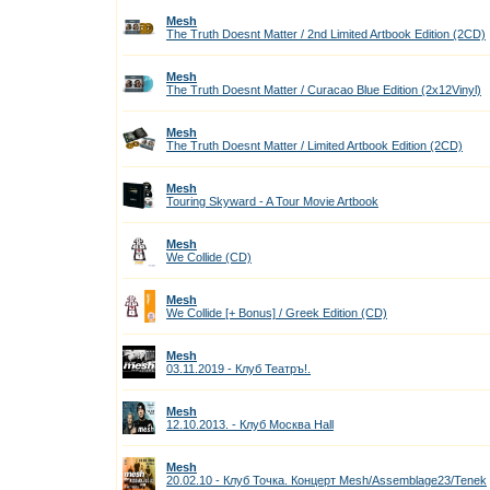
Mesh
The Truth Doesnt Matter / 2nd Limited Artbook Edition (2CD)
Mesh
The Truth Doesnt Matter / Curacao Blue Edition (2x12Vinyl)
Mesh
The Truth Doesnt Matter / Limited Artbook Edition (2CD)
Mesh
Touring Skyward - A Tour Movie Artbook
Mesh
We Collide (CD)
Mesh
We Collide [+ Bonus] / Greek Edition (CD)
Mesh
03.11.2019 - Клуб Театръ!.
Mesh
12.10.2013. - Клуб Москва Hall
Mesh
20.02.10 - Клуб Точка. Концерт Mesh/Assemblage23/Tenek