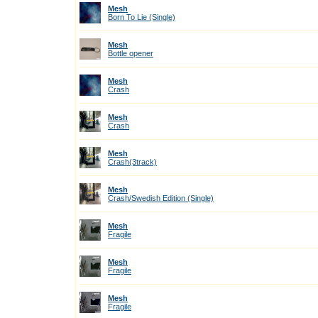
Mesh
Born To Lie (Single)
Mesh
Bottle opener
Mesh
Crash
Mesh
Crash
Mesh
Crash(3track)
Mesh
Crash/Swedish Edition (Single)
Mesh
Fragile
Mesh
Fragile
Mesh
Fragile