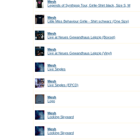
Mesh
Legends of Synthpop Tour, Girlie-Shirt black, Size S, M
Mesh
Little Miss Behaviour Girlie - Shirt schwarz (One Size)
Mesh
Live at Neues Gewandhaus Leipzig (Boxset)
Mesh
Live at Neues Gewandhaus Leipzig (Vinyl)
Mesh
Live Singles
Mesh
Live Singles (EPCD)
Mesh
Logo
Mesh
Looking Skyward
Mesh
Looking Skyward