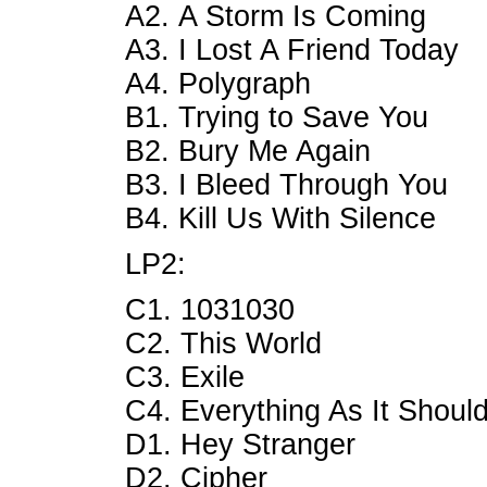
A2. A Storm Is Coming
A3. I Lost A Friend Today
A4. Polygraph
B1. Trying to Save You
B2. Bury Me Again
B3. I Bleed Through You
B4. Kill Us With Silence
LP2:
C1. 1031030
C2. This World
C3. Exile
C4. Everything As It Shoul
D1. Hey Stranger
D2. Cipher