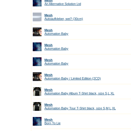
Mesh
An Alternative Solution Ltd
Mesh
Autoaufkleber, wei? (30cm)
Mesh
Automation Baby
Mesh
Automation Baby
Mesh
Automation Baby
Mesh
Automation Baby / Limited Edition (2CD)
Mesh
Automation Baby Album T-Shirt black, size S,L,XL
Mesh
Automation Baby Tour T-Shirt black, size S,M,L,XL
Mesh
Born To Lie