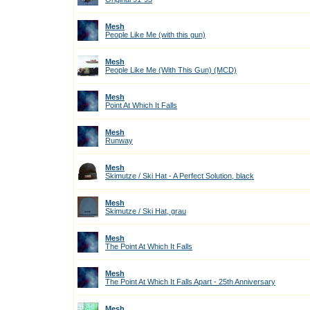
Mesh
People Like Me (with this gun)
Mesh
People Like Me (With This Gun) (MCD)
Mesh
Point At Which It Falls
Mesh
Runway
Mesh
Skimutze / Ski Hat - A Perfect Solution, black
Mesh
Skimutze / Ski Hat, grau
Mesh
The Point At Which It Falls
Mesh
The Point At Which It Falls Apart - 25th Anniversary
Mesh