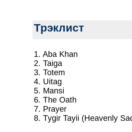
Трэклист
1. Aba Khan
2. Taiga
3. Totem
4. Uitag
5. Mansi
6. The Oath
7. Prayer
8. Tygir Tayii (Heavenly Sac