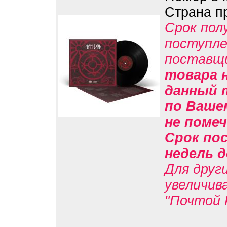
Страна п
Срок пол
поступле
поставщ
товара н
данный 
по Вашем
не помеч
Срок пос
недель д
Для друг
увеличив
"Почтой 