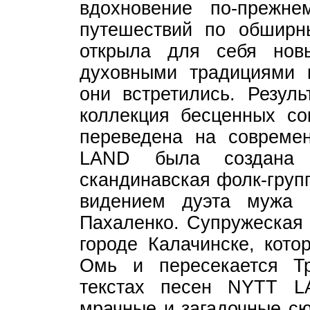
вдохновение по-прежне
путешествий по обширн
открыла для себя нов
духовными традициями 
они встретились. Резуль
коллекция бесценных со
переведена на совреме
LAND была создана 
скандинавская фолк-груп
видением дуэта мужа
Пахаленко. Супружеская 
городе Калачинске, кото
Омь и пересекается Тр
текстах песен NYTT L
мрачные и загадочные сю