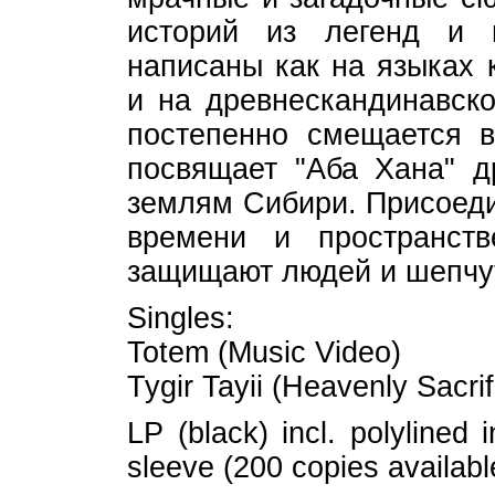
историй из легенд и и
написаны как на языках 
и на древнескандинавск
постепенно смещается 
посвящает "Аба Хана" д
землям Сибири. Присоеди
времени и пространст
защищают людей и шепчут
Singles:
Totem (Music Video)
Tygir Tayii (Heavenly Sacri
LP (black) incl. polylined 
sleeve (200 copies availabl