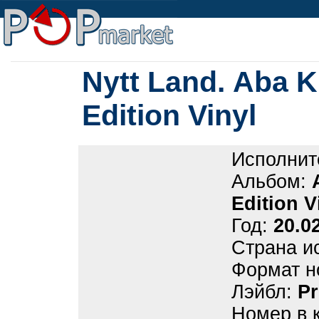
Nytt Land. Aba K
Edition Vinyl
Исполнит
Альбом:
Edition V
Год:
20.0
Страна и
Формат н
Лэйбл:
P
Номер в 