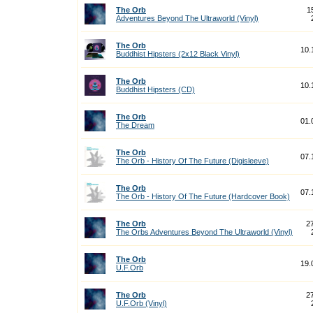
The Orb
1
Adventures Beyond The Ultraworld (Vinyl)
The Orb
10.
Buddhist Hipsters (2x12 Black Vinyl)
The Orb
10.
Buddhist Hipsters (CD)
The Orb
01.
The Dream
The Orb
07.
The Orb - History Of The Future (Digisleeve)
The Orb
07.
The Orb - History Of The Future (Hardcover Book)
The Orb
2
The Orbs Adventures Beyond The Ultraworld (Vinyl)
The Orb
19.
U.F.Orb
The Orb
2
U.F.Orb (Vinyl)