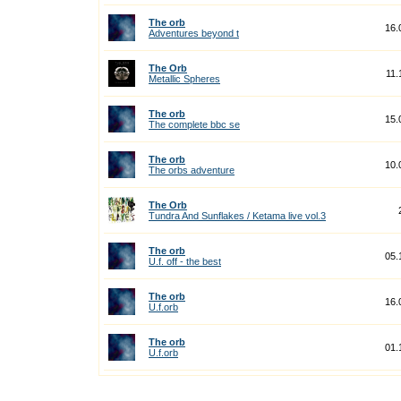
The orb
16.
Adventures beyond t
The Orb
11.
Metallic Spheres
The orb
15.
The complete bbc se
The orb
10.
The orbs adventure
The Orb
Tundra And Sunflakes / Ketama live vol.3
The orb
05.
U.f. off - the best
The orb
16.
U.f.orb
The orb
01.
U.f.orb