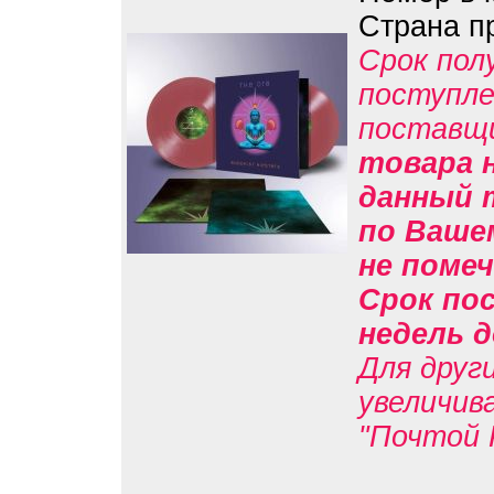
Страна п
Срок пол
поступле
поставщ
товара н
данный 
по Вашем
не помеч
Срок пос
недель д
Для друг
увеличив
"Почтой 