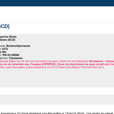
6CD)
peche Mode
Waves (6CD)
теля:
Великобритания
я:
6CD
e Wo
е:
PM 02-59568
дитель:
Германия
заказа Вами после его поступления на наш склад от поставщика
:
Внимание - данн
ли он не помечен как Товары EXPRESS). Срок поступления на наш склад от 3 н
дов, срок доставки увеличивается на 10-15 дней (доставка "Почтой России").
 концертных бутлегов формата Live-Recording от Depeche Mode, этот релиз на самом 