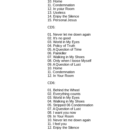
10. Home
11. Condemnation
12. In yoiur Room
13. Useless
14. Enjoy the Silence
15. Personal Jesus
CD5:
01. Never let me down again
02. It’s no good
03. World in My Eyes
04. Policy of Truth
05. A Question of Time
06. Painkiller
07. Walking in My Shoes
08. Only when I loose Myself
09. A Question of Lust
10. Home
11. Condemnation
12. In Your Room
CD6:
01. Behind the Wheel
02. Everything counts
03. World in My Eyes
04. Walking in My Shoes
05. Stripped 06 Condemnation
07. A Question of Lust
08. I want you now
09. In Your Room
10. Never let me down again
11. I feel you
12. Enjoy the Silence