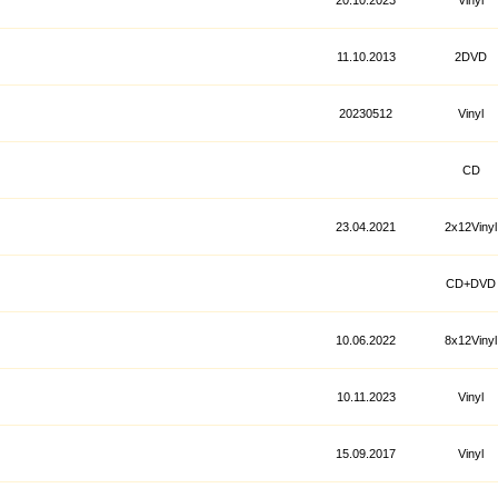
20.10.2023
Vinyl
11.10.2013
2DVD
20230512
Vinyl
CD
23.04.2021
2x12Vinyl
CD+DVD
10.06.2022
8x12Vinyl
10.11.2023
Vinyl
15.09.2017
Vinyl