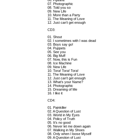
06. Pipeline
07. Photographic
08. Told you so
09. New Life
10. More than a Party
11. The Meaning of Love
12. Just can’t get enough
CD3:
01. Shout
02. I sometimes with I was dead
03. Boys say go!
04. Puppets
05. See you
06. Big Muff
07. Now, this is Fun
08. Ice Machine
09. New Life
10. Tora! Tora! Tora!
11. The Meaning of Love
12. Just can’t get enough
13. What’s your Name?
14. Photographic
15. Dreaming of Me
16. I like it
CD4:
01. Painkiller
02. A Question of Lust
03. World in My Eyes
04. Policy of Truth
05. It’s no good
06. Never let me down again
07. Walking in My Shoes
08. Only when I loose Myself
09. A Question of Lust