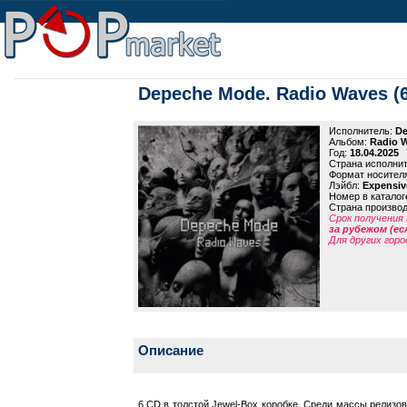
Depeche Mode. Radio Waves (
Исполнитель:
De
Альбом:
Radio 
Год:
18.04.2025
Страна исполни
Формат носител
Лэйбл:
Expensiv
Номер в каталог
Страна произво
Срок получения 
за рубежом (ес
Для других горо
Описание
6 CD в толстой Jewel-Box коробке. Среди массы релизов