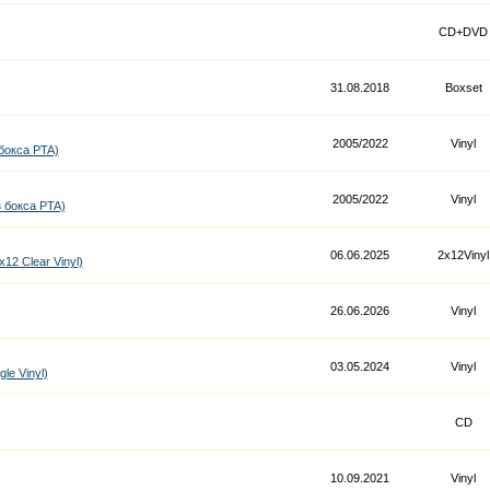
CD+DVD
31.08.2018
Boxset
2005/2022
Vinyl
 бокса PTA)
2005/2022
Vinyl
з бокса PTA)
06.06.2025
2x12Vinyl
12 Clear Vinyl)
26.06.2026
Vinyl
03.05.2024
Vinyl
le Vinyl)
CD
10.09.2021
Vinyl