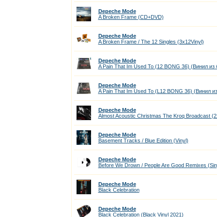
Depeche Mode
A Broken Frame (CD+DVD)
Depeche Mode
A Broken Frame / The 12 Singles (3x12Vinyl)
Depeche Mode
A Pain That Im Used To (12 BONG 36) (Винил из
Depeche Mode
A Pain That Im Used To (L12 BONG 36) (Винил и
Depeche Mode
Almost Acoustic Christmas The Kroq Broadcast (2x
Depeche Mode
Basement Tracks / Blue Edition (Vinyl)
Depeche Mode
Before We Drown / People Are Good Remixes (Sing
Depeche Mode
Black Celebration
Depeche Mode
Black Celebration (Black Vinyl 2021)