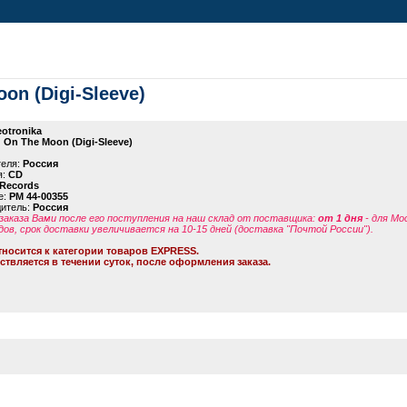
on (Digi-Sleeve)
otronika
 On The Moon (Digi-Sleeve)
теля:
Россия
я:
CD
 Records
е:
PM 44-00355
дитель:
Россия
заказа Вами после его поступления на наш склад от поставщика
:
от 1 дня
- для Мо
дов, срок доставки увеличивается на 10-15 дней (доставка "Почтой России").
тносится к категории товаров EXPRESS.
ствляется в течении суток, после оформления заказа.