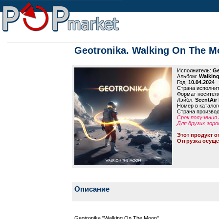
Geotronika. Walking On The Mo
Исполнитель:
Ge
Альбом:
Walking
Год:
10.04.2024
Страна исполни
Формат носител
Лэйбл:
ScentAir
Номер в каталог
Страна произво
Срок получения 
Для других горо
Этот продукт о
Отгрузка осуще
Описание
Geotronika "Walking On The Moon"