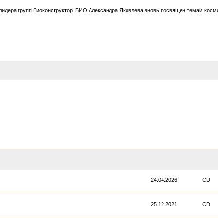
идера групп Биоконструктор, БИО Александра Яковлева вновь посвящен темам космо
24.04.2026
CD
25.12.2021
CD