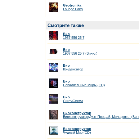
Geotronika
Lounge Party
Смотрите также
Био
1987 556 25 7
Био
1987 556 25 7 (Винил)
Био
Конденсатор
Био
Параллельные Миры (CD)
Био
СинтиСхема
Биоконструктор
Биоконструктор/Дуэт Прощай, Молодость! (Вин
Биоконструктор
Чудный Мир (CD)