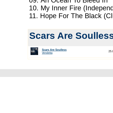
09. An Ocean To Bleed In
10. My Inner Fire (Indepen
11. Hope For The Black (Cl
Scars Are Soulles
Scars Are Soulless
25.
Vendetta