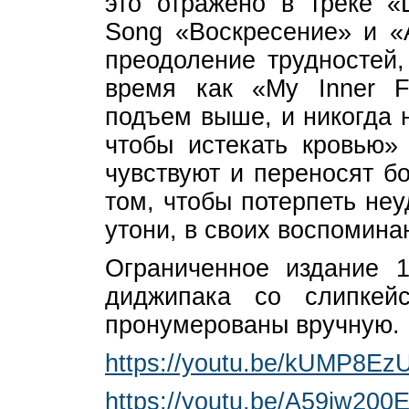
это отражено в треке «
Song «Воскресение» и «A
преодоление трудностей,
время как «My Inner F
подъем выше, и никогда н
чтобы истекать кровью»
чувствуют и переносят б
том, чтобы потерпеть неу
утони, в своих воспомина
Ограниченное издание 1
диджипака со слипкейсо
пронумерованы вручную.
https://youtu.be/kUMP8Ez
https://youtu.be/A59iw200