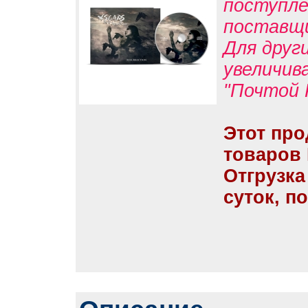
поступле
поставщ
Для друг
увеличив
"Почтой 
Этот про
товаров
Отгрузка
суток, п