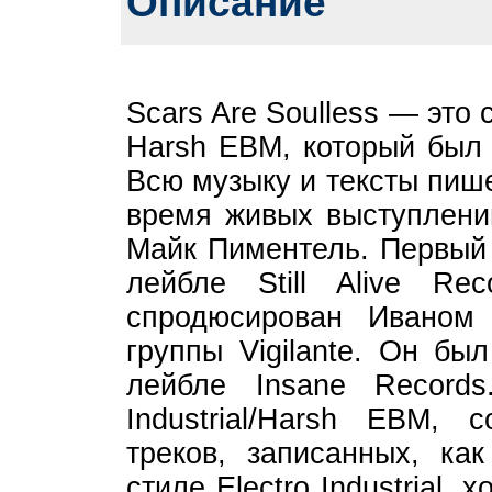
Описание
Scars Are Soulless — это с
Harsh EBM, который был 
Всю музыку и тексты пише
время живых выступлени
Майк Пиментель. Первый 
лейбле Still Alive Re
спродюсирован Иваном
группы Vigilante. Он б
лейбле Insane Records
Industrial/Harsh EBM,
треков, записанных, ка
стиле Electro Industrial,