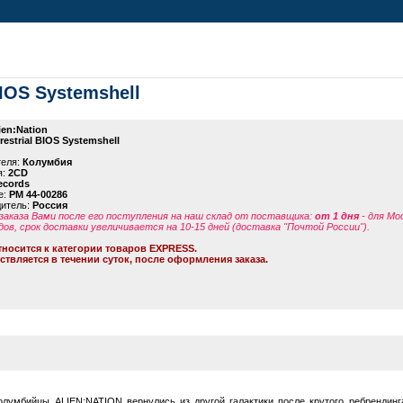
 BIOS Systemshell
ien:Nation
rrestrial BIOS Systemshell
теля:
Колумбия
я:
2CD
ecords
е:
PM 44-00286
дитель:
Россия
заказа Вами после его поступления на наш склад от поставщика
:
от 1 дня
- для Мо
дов, срок доставки увеличивается на 10-15 дней (доставка "Почтой России").
тносится к категории товаров EXPRESS.
ствляется в течении суток, после оформления заказа.
олумбийцы ALIEN:NATION вернулись из другой галактики после крутого ребрендинг