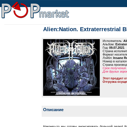
Alien:Nation. Extraterrestrial
Исполнитель:
Al
Альбом:
Extrate
Год:
09.07.2021
Страна исполни
Формат носител
Лэйбл:
Insane R
Номер в каталог
Страна произво
Срок получения 
Для других горо
Этот продукт о
Отгрузка осуще
Описание
Наконец-то мы готовы анонсировать большой релиз! К