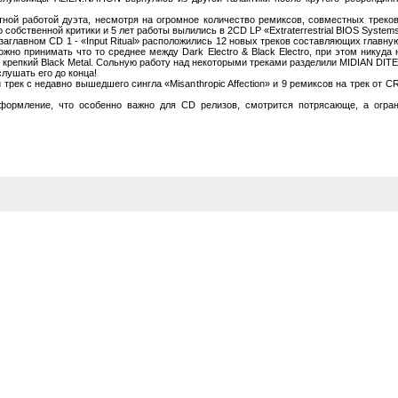
ой работой дуэта, несмотря на огромное количество ремиксов, совместных треков 
обственной критики и 5 лет работы вылились в 2CD LP «Extraterrestrial BIOS Systemsh
заглавном CD 1 - «Input Ritual» расположились 12 новых треков составляющих главн
ожно принимать что то среднее между Dark Electro & Black Electro, при этом никуд
 LP крепкий Black Metal. Сольную работу над некоторыми треками разделили MIDIA
ушать его до конца!
 трек с недавно вышедшего сингла «Misanthropic Affection» и 9 ремиксов на трек о
ое оформление, что особенно важно для CD релизов, смотрится потрясающе, а огр