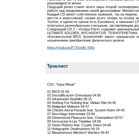
разновидности жизни.
Грядущий релиз станет всего лишь второй полноформатн
работе над продолжением своей дискографии. Множество с
Каждый CD имеет собственное название, так на первом, 
жестче и агрессивней, скорее всего теперь за основу м
Techno, в одном из треков есть Eurodance, а замыкает
получился разнообразным и мощным, заставляющим досл
Следующий CD 2 - «Output Pact» содержит оригинальный
ULTIMATE SOLDIER, WYCHDOKTOR, ТЕХНОГЕНЕТИКА.
«Extraterrestrial BIOS Systemshell» имеет прекрасн
назначением приобретение физического релиза.
https://youtu.be/P7XGwM_NI8o
Трэклист
CD1: "Input Ritual"
01 BIOS 01:50
02 Decodificacion Onironauta 04:56
03 Inframundo Nephilim 05:15
04 Nothing For Nothing feat. Midian Dite 04:45
05 Malignant Malware 04:47
06 Chkdsk Astral Parasite feat. System Noire 04:43
07 Necrofago Interestelar 03:59
08 Dimenxional Pleasures feat. Chamaeleon 03:57
09 Invocacion A Las Tinieblas 04:06
10 Vision Reborn feat. Cryptic Dawn 04:45
11 Holographic Deathsphere 04:19
12 Blasphemous Alientech Warfare 05:43