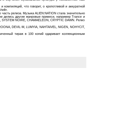
и компиляций, что говорит, о кропотливой и аккуратной
ell».
ую часть релиза. Музыка ALIEN:NATION стала значительно
а не делись другие жанровые примеси, например Trance и
N DITE, SYSTEM NOIRE, CHAMAELEON, CRYPTIC DAWN. Релиз
т CROONA, DEVIL-M, LUMYIA, NAHTAIVEL, NIGEN, NOHYCIT,
аниченный тираж в 100 копий одаривает коллекционным