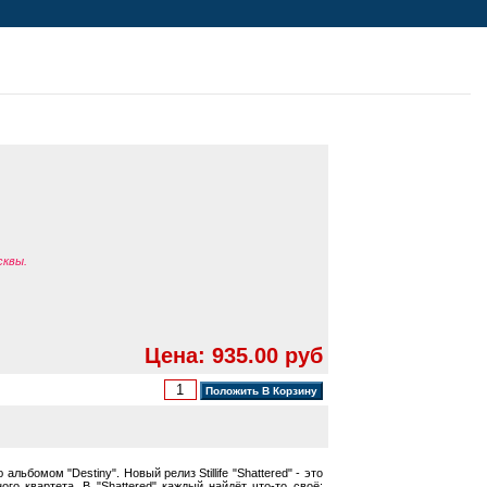
сквы.
Цена: 935.00 руб
альбомом "Destiny". Новый релиз Stillife "Shattered" - это
 квартета. В "Shattered" каждый найдёт что-то своё: