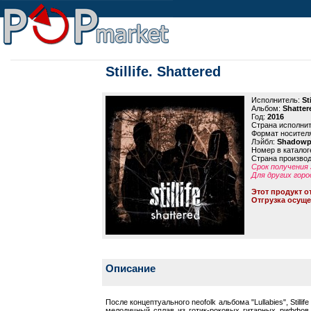
Stillife. Shattered
Исполнитель:
Sti
Альбом:
Shatter
Год:
2016
Страна исполни
Формат носител
Лэйбл:
Shadowp
Номер в каталог
Страна произво
Срок получения 
Для других горо
Этот продукт о
Отгрузка осуще
Описание
После концептуального neofolk альбома "Lullabies", Stilli
мелодичный сплав из готик-роковых гитарных риффов 