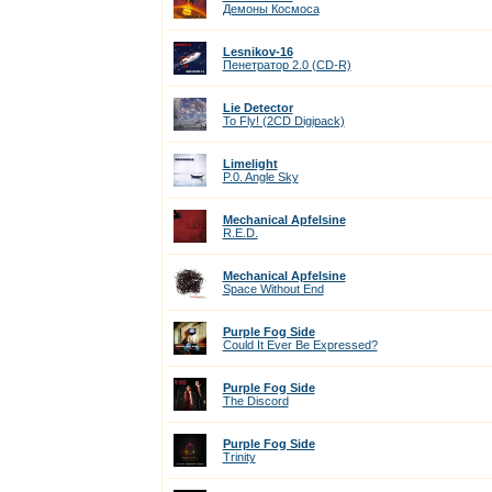
Демоны Космоса
Lesnikov-16
Пенетратор 2.0 (CD-R)
Lie Detector
To Fly! (2CD Digipack)
Limelight
P.0. Angle Sky
Mechanical Apfelsine
R.E.D.
Mechanical Apfelsine
Space Without End
Purple Fog Side
Could It Ever Be Expressed?
Purple Fog Side
The Discord
Purple Fog Side
Trinity