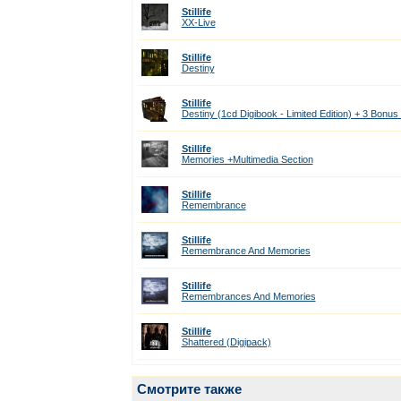
Stillife
XX-Live
Stillife
Destiny
Stillife
Destiny (1cd Digibook - Limited Edition) + 3 Bonus
Stillife
Memories +Multimedia Section
Stillife
Remembrance
Stillife
Remembrance And Memories
Stillife
Remembrances And Memories
Stillife
Shattered (Digipack)
Смотрите также