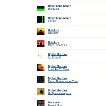
Dark Phenomenon
Disfavour
Dark Phenomenon
Favour
DekaLog
Outsider
DekaLog
Марш Свободы
Digital Machine
01-11(MP3)
Digital Machine
Если Ты Со Мной
Digital Machine
Много Правильных Слов
Digital Machine
Не Время Умирать
Dreamveil
Белый Шум