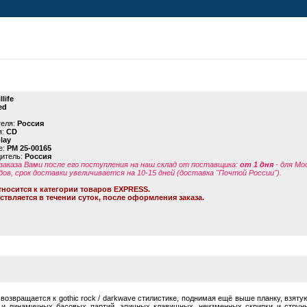
llife
ed
теля:
Россия
я:
CD
lay
е:
PM 25-00165
дитель:
Россия
заказа Вами после его поступления на наш склад от поставщика
:
от 1 дня
- для Мо
дов, срок доставки увеличивается на 10-15 дней (доставка "Почтой России").
тносится к категории товаров EXPRESS.
ствляется в течении суток, после оформления заказа.
fe возвращается к gothic rock / darkwave стилистике, поднимая ещё выше планку, взятую 
и динамичных басовых партий, эпичных клавишных, неизменных скрипки и струнного