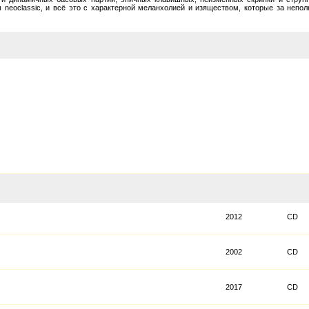
ты neoclassic, и всё это с характерной меланхолией и изяществом, которые за не
2012
CD
2002
CD
2017
CD