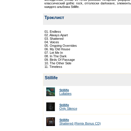
классический gothic rock, отголоски darkwave, элемен
каждого альбома Stillife.
Трэклист
01. Endless
02. Always Apart
03. Shattered
04. Voices
05. Ongoing Overrides
06. My Old House
07. Let Me In
08. In The Dark
09. Birds Of Passage
10. The Other Side
11. Timeless
Stillife
Stillife
Lullabies
Stillife
Only Silence
Stillife
Shattered (Remix Bonus CD)