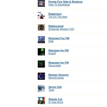
Purple Fog Side & Elsehow
How To Disappear
Radiomun
Tot On The Mun
Radiozavod
Иллюзия Жизни (CD)
Requiem For FM
Epik
Requiem for FM
Krash!
Requiem for FM
Novocaine
Roman Voronov
Electricmusic
Sector 516
Тени
Simple Cut
In Your Arms