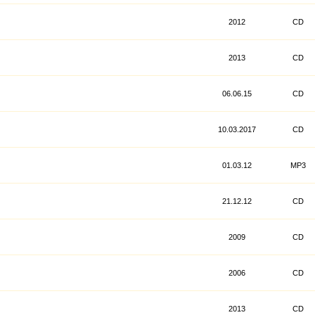
2012
CD
2013
CD
06.06.15
CD
10.03.2017
CD
01.03.12
MP3
21.12.12
CD
2009
CD
2006
CD
2013
CD