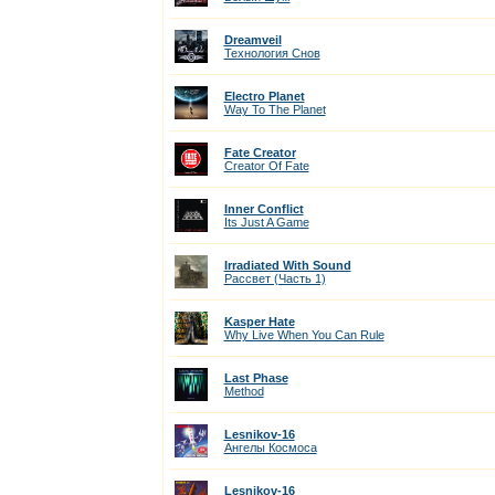
Dreamveil
Технология Снов
Electro Planet
Way To The Planet
Fate Creator
Creator Of Fate
Inner Conflict
Its Just A Game
Irradiated With Sound
Рассвет (Часть 1)
Kasper Hate
Why Live When You Can Rule
Last Phase
Method
Lesnikov-16
Ангелы Космоса
Lesnikov-16