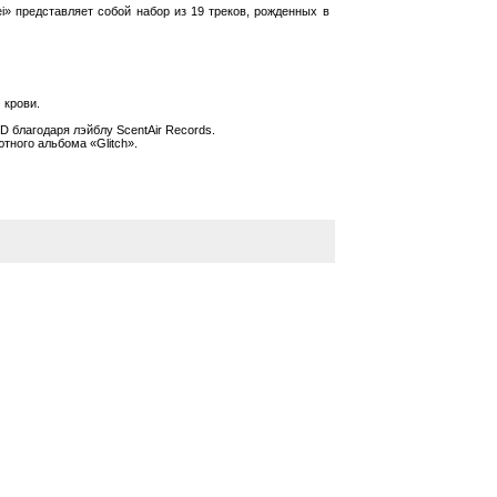
i» представляет собой набор из 19 треков, рожденных в
 крови.
 благодаря лэйблу ScentAir Records.
тного альбома «Glitch».