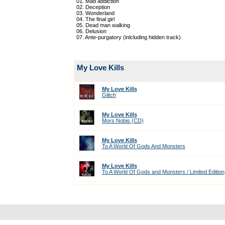
01. Mad addiction
02. Deception
03. Wonderland
04. The final girl
05. Dead man walking
06. Delusion
07. Ante-purgatory (inlcluding hidden track)
My Love Kills
My Love Kills
Glitch
My Love Kills
Mors Nobis (CD)
My Love Kills
To A World Of Gods And Monsters
My Love Kills
To A World Of Gods and Monsters / Limited Edition