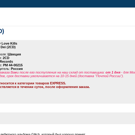
D)
 Love Kills
 Dei (2CD)
теля:
Швеция
я:
2CD
 Records
е:
PM 44-00215
дитель:
Россия
заказа Вами после его поступления на наш склад от поставщика
:
от 1 дня
- для Мо
дов, срок доставки увеличивается на 10-15 дней (доставка "Почтой России").
тносится к категории товаров EXPRESS.
ствляется в течении суток, после оформления заказа.
дебютного альбома Glitch, который был хорошо принят.