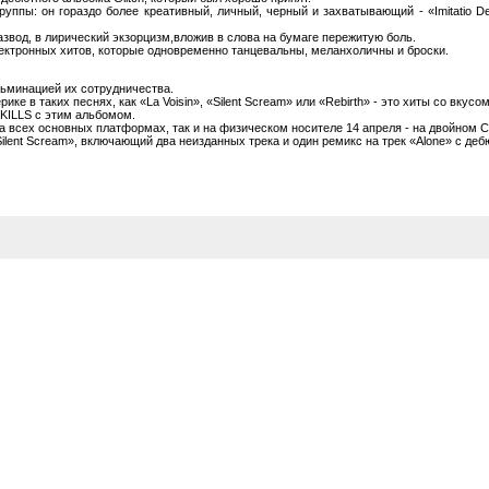
руппы: он гораздо более креативный, личный, черный и захватывающий - «Imitatio De
звод, в лирический экзорцизм,вложив в слова на бумаге пережитую боль.
ектронных хитов, которые одновременно танцевальны, меланхоличны и броски.
льминацией их сотрудничества.
е в таких песнях, как «La Voisin», «Silent Scream» или «Rebirth» - это хиты со вкусом
 KILLS с этим альбомом.
 всех основных платформах, так и на физическом носителе 14 апреля - на двойном CD
nt Scream», включающий два неизданных трека и один ремикс на трек «Alone» с дебю