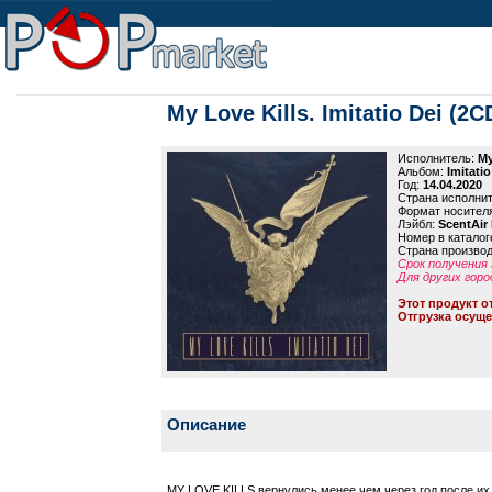
My Love Kills. Imitatio Dei (2C
Исполнитель:
My
Альбом:
Imitatio
Год:
14.04.2020
Страна исполни
Формат носител
Лэйбл:
ScentAir
Номер в каталог
Страна произво
Срок получения 
Для других горо
Этот продукт о
Отгрузка осуще
Описание
MY LOVE KILLS вернулись менее чем через год после их 