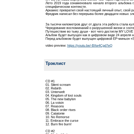
Лето 2019 года ознаменовало начало второго альбома г
специфическом контексте.
Аркамес превратил свой настоящий личный опыт, свой ра
Фредрик написал без перерыва более двадцати новых эл
За тысячи километров друг от друга эта работа стала ку
Чередование воспоминаний о разрушенной жизни и эзотерик
Путешествие во тьму души - вот чего достигли MY LOVE
Альбом будет выпущен как в цифровом виде 24 апреля на
Перед альбомом будет выпущен цифровой EP-миньон «Sile
video preview:
https://youtu.be/-BXw4Cgd7eQ
Трэклист
CD #1
01. Silent scream
02. Rebirth
03. Unterwelt
04. Kingdom of lost souls
05. The new babylon
06. La voisin
07. Reasons
08. Black order rises
09. Catatonie
10. No Remorse
11. Embrace the curse
12. Burn fire burn!
CD #2