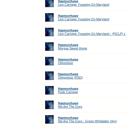
Haemorrhage
Live Carnage: Feasting On Maryland
Haemorrhage
Live Carnage: Feasting On Maryland
Haemorrhage
Live Carnage: Feasting On Maryland - (PICLP) L
Haemorrhage
Morgue Sweet Home
Haemorrhage
Obnoxious
Haemorrhage
Obnoxious (RSD)
Haemorrhage
Punk Carnage
Haemorrhage
We Are The Gore
Haemorrhage
We Are The Gore - Green W/Splatter Vinyl