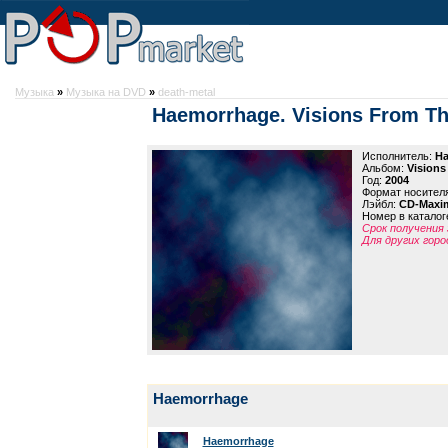
Музыка
»
Музыка на DVD
»
death-metal
Haemorrhage. Visions From T
Исполнитель:
Ha
Альбом:
Visions
Год:
2004
Формат носител
Лэйбл:
CD-Max
Номер в каталог
Срок получения 
Для других горо
Haemorrhage
Haemorrhage