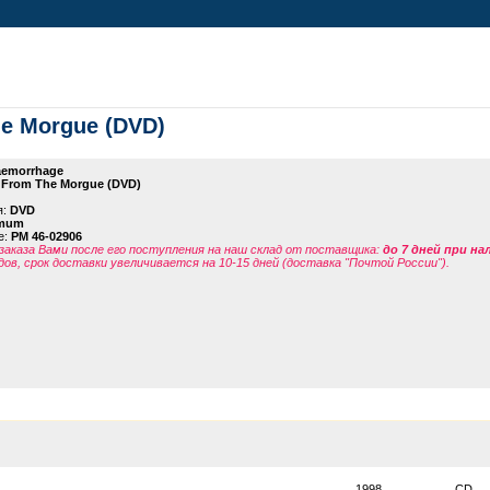
he Morgue (DVD)
emorrhage
 From The Morgue (DVD)
я:
DVD
imum
е:
PM 46-02906
заказа Вами после его поступления на наш склад от поставщика
:
до 7 дней при н
дов, срок доставки увеличивается на 10-15 дней (доставка "Почтой России").
1998
CD