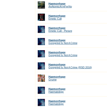
Haemorrhage
AnAtomicAl InFerNo
Haemorrhage
Emetic Cult
Haemorrhage
Emetic Cult - Picture
Haemorrhage
Goregrind Is Not A Crime
Haemorrhage
Goregrind Is Not A Crime
Haemorrhage
Goregrind Is Not A Crime (RSD 2016)
Haemorrhage
Grume
Haemorrhage
Haematology
Haemorrhage
Haematology