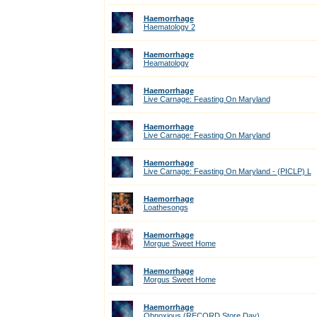
Haemorrhage
Haematology 2
Haemorrhage
Heamatology
Haemorrhage
Live Carnage: Feasting On Maryland
Haemorrhage
Live Carnage: Feasting On Maryland
Haemorrhage
Live Carnage: Feasting On Maryland - (PICLP) L
Haemorrhage
Loathesongs
Haemorrhage
Morgue Sweet Home
Haemorrhage
Morgus Sweet Home
Haemorrhage
Obnoxious (RECORD Store Day)