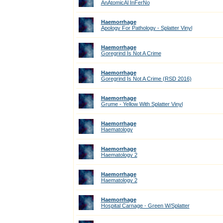
AnAtomicAl InFerNo
Haemorrhage
Apology For Pathology - Splatter Vinyl
Haemorrhage
Goregrind Is Not A Crime
Haemorrhage
Goregrind Is Not A Crime (RSD 2016)
Haemorrhage
Grume - Yellow With Splatter Vinyl
Haemorrhage
Haematology
Haemorrhage
Haematology 2
Haemorrhage
Haematology 2
Haemorrhage
Hospital Carnage - Green W/Splatter