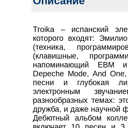
Описание
Troika – испанский эле
которого входят: Эмилио
(техника, программи
(клавишные, програм
напоминающий EBM и 
Depeche Mode, And One,
песни и глубокая ли
электронным звучан
разнообразных темах: эт
дружба, и даже научной ф
Дебютный альбом коллект
включает 10 песен и 3 р