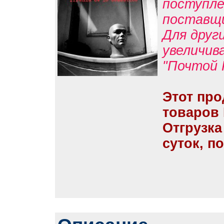
поступле
поставщ
Для друг
увеличив
"Почтой 
Этот про
товаров
Отгрузка
суток, п