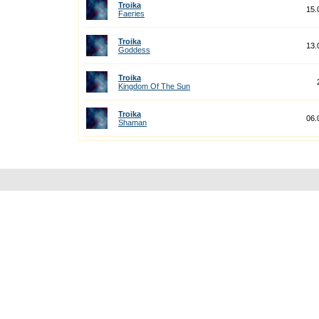
Troika
15.
Faeries
Troika
13.
Goddess
Troika
Kingdom Of The Sun
Troika
06.
Shaman