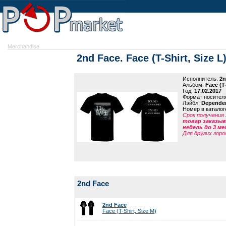
Merchandise
2nd Face. Face (T-Shirt, Size L
Исполнитель:
2n
Альбом:
Face (T-
Год:
17.02.2017
Формат носител
Лэйбл:
Dependen
Номер в каталог
Срок получения 
товар заказыва
недель до 3 ме
Для других горо
2nd Face
2nd Face
Face (T-Shirt, Size M)