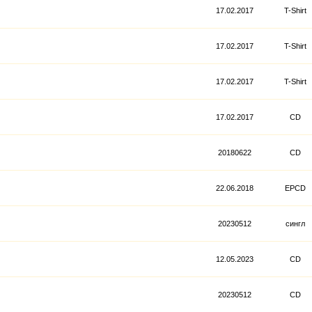
17.02.2017
T-Shirt
17.02.2017
T-Shirt
17.02.2017
T-Shirt
17.02.2017
CD
20180622
CD
22.06.2018
EPCD
20230512
сингл
12.05.2023
CD
20230512
CD