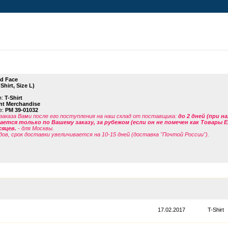
)
d Face
Shirt, Size L)
я:
T-Shirt
t Merchandise
е:
PM 39-01032
заказа Вами после его поступления на наш склад от поставщика
:
до 2 дней (при н
ется только по Вашему заказу, за рубежом (если он не помечен как Товары 
сяцев.
- для Москвы.
дов, срок доставки увеличивается на 10-15 дней (доставка "Почтой России").
17.02.2017
T-Shirt