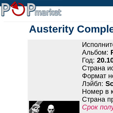
Austerity Comple
Исполнит
Альбом:
Год:
20.1
Страна и
Формат н
Лэйбл:
Sc
Номер в 
Страна п
Срок пол