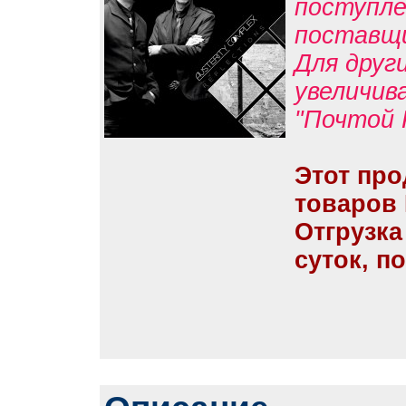
поступле
поставщ
Для друг
увеличив
"Почтой 
Этот про
товаров
Отгрузка
суток, п