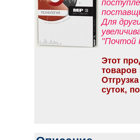
поступле
поставщ
Для друг
увеличив
"Почтой 
Этот про
товаров
Отгрузка
суток, п