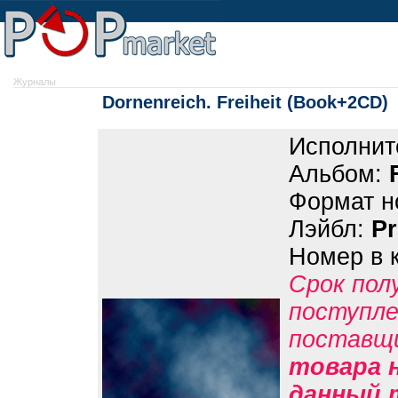
Журналы
Dornenreich. Freiheit (Book+2CD)
Исполнит
Альбом:
Формат н
Лэйбл:
P
Номер в 
Срок пол
поступле
поставщ
товара н
данный 