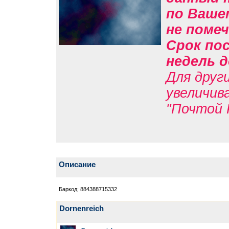
по Вашем
не помеч
Срок пос
недель д
Для друг
увеличив
"Почтой 
Описание
Баркод: 884388715332
Dornenreich