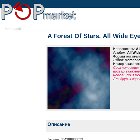
Merchandise
A Forest Of Stars. All Wide Eye
Исполнитель:
A 
Альбом:
All Wid
Формат носител
Лэйбл:
Merchand
Номер в каталог
Срок получения 
товар заказыва
недель до 3 ме
Для других горо
Описание
Баркод: 884388838833