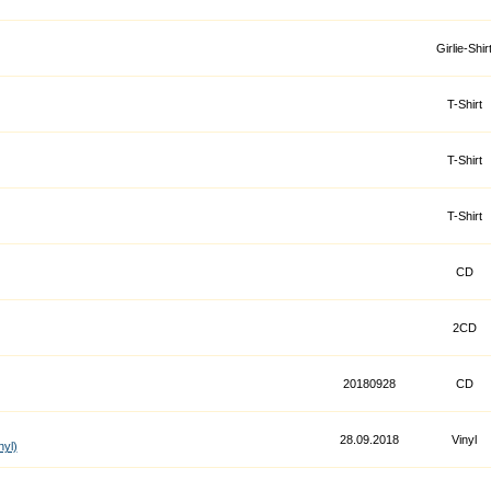
Girlie-Shir
T-Shirt
T-Shirt
T-Shirt
CD
2CD
20180928
CD
28.09.2018
Vinyl
yl)