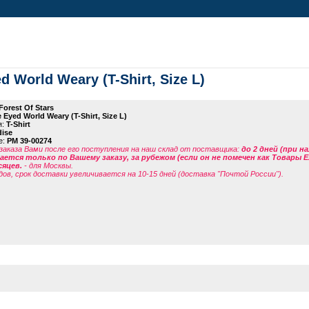
d World Weary (T-Shirt, Size L)
Forest Of Stars
e Eyed World Weary (T-Shirt, Size L)
я:
T-Shirt
ise
е:
PM 39-00274
заказа Вами после его поступления на наш склад от поставщика
:
до 2 дней (при н
ется только по Вашему заказу, за рубежом (если он не помечен как Товары 
сяцев.
- для Москвы.
дов, срок доставки увеличивается на 10-15 дней (доставка "Почтой России").