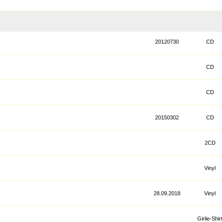
20120730
CD
CD
CD
20150302
CD
2CD
Vinyl
28.09.2018
Vinyl
Girlie-Shir