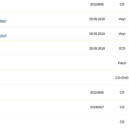
20110606
CD
28.09.2018
Vinyl
lear)
28.09.2018
Vinyl
inyl)
28.09.2018
2CD
Patch
CD+DVD
20110606
CD
20190927
CD
CD