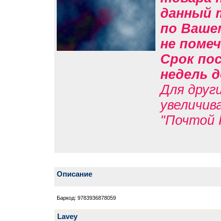
данный 
по Вашем
не помеч
Срок пос
недель д
Для друг
увеличив
"Почтой 
Описание
Баркод: 9783936878059
Lavey