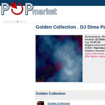
MP3 диски
»
electro
Golden Collection . DJ Dima 
Исполнитель:
Go
Альбом:
DJ Dim
Год:
17.07.14
Формат носител
Лэйбл:
Торговы
Номер в каталог
Срок получения 
Для других горо
Golden Collection
Golden Collection