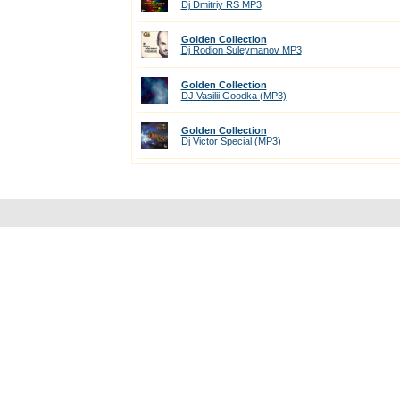
Dj Dmitriy RS MP3
Golden Collection
Dj Rodion Suleymanov МР3
Golden Collection
DJ Vasilii Goodka (MP3)
Golden Collection
Dj Victor Special (МР3)