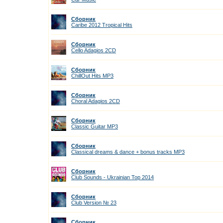
Сборник
Caribe 2012 Tropical Hits
Сборник
Cello Adagios 2CD
Сборник
ChillOut Hits MP3
Сборник
Choral Adagios 2CD
Сборник
Classic Guitar МР3
Сборник
Classical dreams & dance + bonus tracks MP3
Сборник
Club Sounds - Ukrainian Top 2014
Сборник
Club Version № 23
Сборник