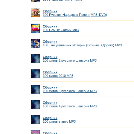
Сборник
100 Русских Народных Песен (МР3+DVD)
Сборник
100 Самых Самых Мр3
Сборник
100 Танцевальных Историй (Возьми В Дорогу) MP3
Сборник
100 хитов 2 русского шансона MP3
Сборник
100 хитов 2010 MP3
Сборник
100 хитов 3 русского шансона MP3
Сборник
100 хитов 4 русского шансона MP3
Сборник
100 хитов в авто MP3
Сборник