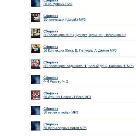
Сборник
30-ка лучших DVD
Сборник
3D коллекция (digipak) MP3
Сборник
3D Коллекция MP3 (Бутырка, Кучин И., Наговицин С.)
Сборник
3d Коллекция Жека, В. Петлюра, А. Дюмин MP3
Сборник
3D Коллекция: Кадышева Н., Белый День, Бабкина Н. MP3
Сборник
4-Й Размер Ч. 2
Сборник
50 Лучших Песен 21 Века МР3
Сборник
50 песен о любви MP3
Сборник
50 фольклорных хитов MP3