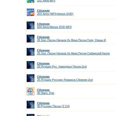
202 Хита MP3
Сборник
203 Хита (MP3+bonus DVD)
Сборник
204 Хита+Bonus DVD MP3
Сборник
25 Зол. Песен Начала Хх Века Песни Горя, Улицы И
Сборник
25 Зол. Песен Начала Хх Века Песни Сибирской Катор
Сборник
25 Лучших Рус. Народных Песен 2cd
Сборник
25 Лучших Русских Романса Сборник 2cd
Сборник
30 Stars. Pop
Сборник
30 Русских Песен (2 Cd)