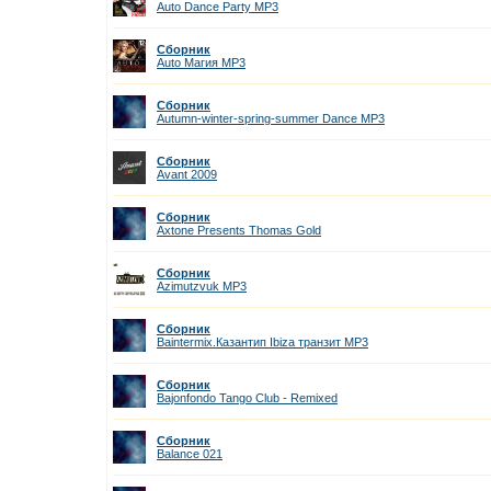
Auto Dance Party MP3
Сборник
Auto Магия MP3
Сборник
Autumn-winter-spring-summer Dance MP3
Сборник
Avant 2009
Сборник
Axtone Presents Thomas Gold
Сборник
Azimutzvuk MP3
Сборник
Baintermix.Казантип Ibiza транзит MP3
Сборник
Bajonfondo Tango Club - Remixed
Сборник
Balance 021