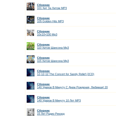
Сборник
101 Хит За Хитом МР3
Сборник
105 Golden Hits МР3
Сборник
10х10=100 Mp3
Сборник
110 Хитов Шансона Mp3
Сборник
115 Хитов Шансона Мр3
Сборник
12-12-12 The Concert for Sandy Relief (2CD)
Сборник
140 Ударов В Минуту С Днем Рождения, Любимая! 20
Сборник
140 Ударов В Минуту 10 Лет МР3
Сборник
15 Лет Радио Рекорд