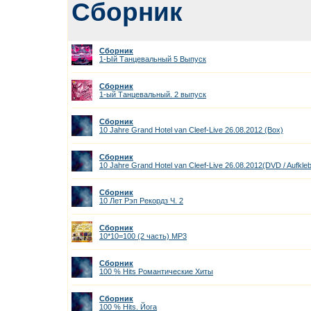
Сборник
Сборник
1-Ый Танцевальный 5 Выпуск
Сборник
1-ый Танцевальный. 2 выпуск
Сборник
10 Jahre Grand Hotel van Cleef-Live 26.08.2012 (Box)
Сборник
10 Jahre Grand Hotel van Cleef-Live 26.08.2012(DVD / Aufkleb
Сборник
10 Лет Рэп Рекордз Ч. 2
Сборник
10*10=100 (2 часть) МР3
Сборник
100 % Hits Романтические Хиты
Сборник
100 % Hits. Йога