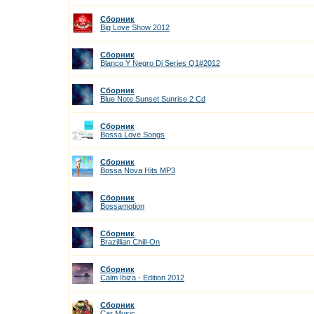
Сборник
Big Love Show 2012
Сборник
Blanco Y Negro Dj Series Q1#2012
Сборник
Blue Note Sunset Sunrise 2 Cd
Сборник
Bossa Love Songs
Сборник
Bossa Nova Hits MP3
Сборник
Bossamotion
Сборник
Brazillian Chill-On
Сборник
Calm Ibiza - Edition 2012
Сборник
Car Music