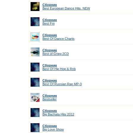
Сборник
Best European Dance Hits. NEW
Сборник
Best Fm
Сборник
Best Of Dance Charts
Сборник
Best of Grieg 2CD
Сборник
Best Of Hip Hop & Rnb
Сборник
Best Of Russian Rap MP-3
Сборник
Bestseller
Сборник
Big Bachata Hits 2012
Сборник
Big Love Show