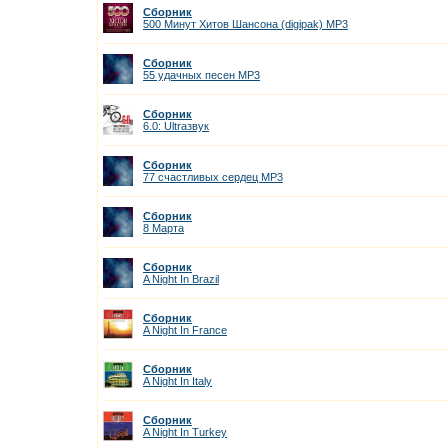
Сборник
500 Минут Хитов Шансона (digipak) MP3
Сборник
55 удачных песен MP3
Сборник
6.0: Ultraзвук
Сборник
77 счастливых сердец MP3
Сборник
8 Марта
Сборник
A Night In Brazil
Сборник
A Night In France
Сборник
A Night In Italy
Сборник
A Night In Turkey