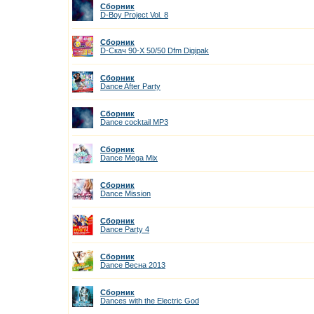
Сборник
D-Boy Project Vol. 8
Сборник
D-Скач 90-Х 50/50 Dfm Digipak
Сборник
Dance After Party
Сборник
Dance cocktail MP3
Сборник
Dance Mega Mix
Сборник
Dance Mission
Сборник
Dance Party 4
Сборник
Dance Весна 2013
Сборник
Dances with the Electric God