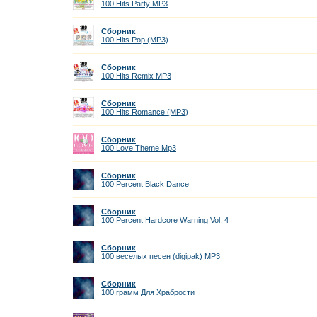
100 Hits Party MP3
Сборник
100 Hits Pop (MP3)
Сборник
100 Hits Remix MP3
Сборник
100 Hits Romance (МР3)
Сборник
100 Love Theme Mp3
Сборник
100 Percent Black Dance
Сборник
100 Percent Hardcore Warning Vol. 4
Сборник
100 веселых песен (digipak) MP3
Сборник
100 грамм Для Храбрости