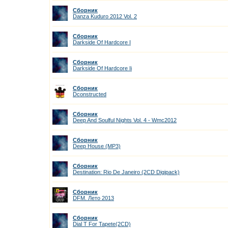
Сборник
Danza Kuduro 2012 Vol. 2
Сборник
Darkside Of Hardcore I
Сборник
Darkside Of Hardcore Ii
Сборник
Dconstructed
Сборник
Deep And Soulful Nights Vol. 4 - Wmc2012
Сборник
Deep House (MP3)
Сборник
Destination: Rio De Janeiro (2CD Digipack)
Сборник
DFM. Лето 2013
Сборник
Dial T For Tapete(2CD)