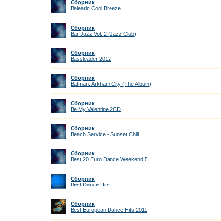
Сборник
Balearic Cool Breeze
Сборник
Bar Jazz Vol. 2 (Jazz Club)
Сборник
Bassleader 2012
Сборник
Batman: Arkham City (The Album)
Сборник
Be My Valentine 2CD
Сборник
Beach Service - Sunset Chill
Сборник
Best 20 Euro Dance Weekend 5
Сборник
Best Dance Hits
Сборник
Best European Dance Hits 2011