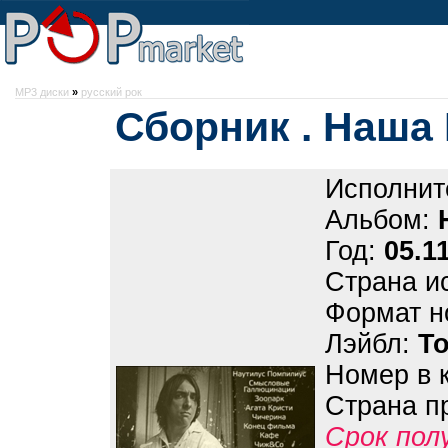
MP3 диски
»
русский рок
Сборник . Наша
Исполнит
Альбом:
Год:
05.1
Страна и
Формат н
Лэйбл:
Т
Номер в 
Страна п
Срок пол