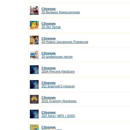
Сборник
20 Великих Композиторов
Сборник
20 Лет Хитов
Сборник
20 Новых Цыганских Романсов
Сборник
20 шоферских песен
Сборник
2004 Percent Hardcore
Сборник
201 Блатной Суперхит
Сборник
2011 Grammy Nominees
Сборник
202 Хита ( МР3 + DVD)
Сборник