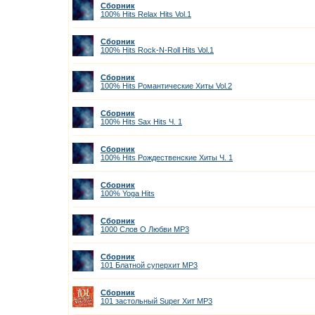
Сборник
100% Hits Relax Hits Vol.1
Сборник
100% Hits Rock-N-Roll Hits Vol.1
Сборник
100% Hits Романтические Хиты Vol.2
Сборник
100% Hits Sax Hits Ч. 1
Сборник
100% Hits Рождественские Хиты Ч. 1
Сборник
100% Yoga Hits
Сборник
1000 Слов О Любви МP3
Сборник
101 Блатной суперхит MP3
Сборник
101 застольный Super Хит MP3