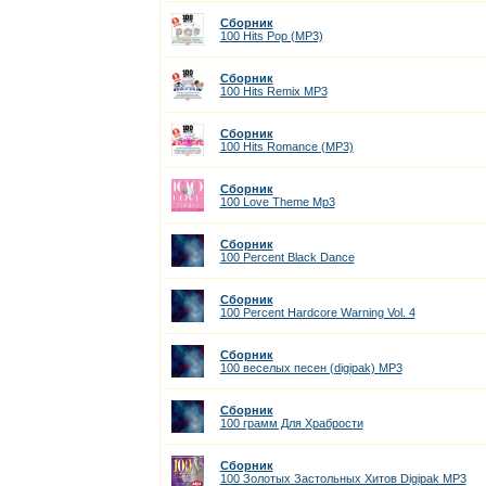
Сборник
100 Hits Pop (MP3)
Сборник
100 Hits Remix MP3
Сборник
100 Hits Romance (МР3)
Сборник
100 Love Theme Mp3
Сборник
100 Percent Black Dance
Сборник
100 Percent Hardcore Warning Vol. 4
Сборник
100 веселых песен (digipak) MP3
Сборник
100 грамм Для Храбрости
Сборник
100 Золотых Застольных Хитов Digipak MP3