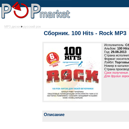
MP3 диски
»
русский рок
Сборник. 100 Hits - Rock MP3
Исполнитель:
С
Альбом:
100 Hit
Год:
29.08.2013
Страна исполни
Формат носител
Лэйбл:
Торговы
Номер в каталог
Страна произво
Срок получения 
Для других горо
Описание