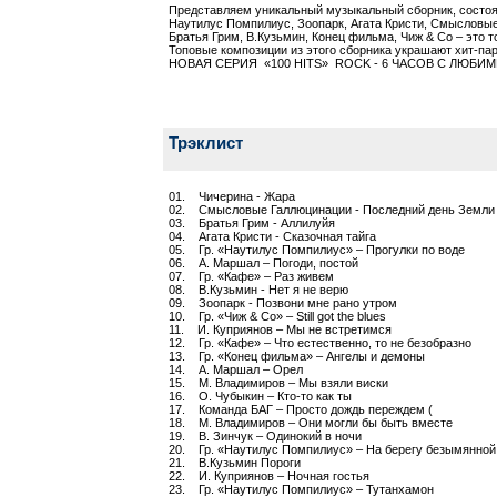
Представляем уникальный музыкальный сборник, состоя
Наутилус Помпилиус, Зоопарк, Агата Кристи, Смысловые
Братья Грим, В.Кузьмин, Конец фильма, Чиж & Co – это 
Топовые композиции из этого сборника украшают хит-па
НОВАЯ СЕРИЯ «100 HITS» ROCK - 6 ЧАСОВ С ЛЮБ
Трэклист
01. Чичерина - Жара
02. Смысловые Галлюцинации - Последний день Земли
03. Братья Грим - Аллилуйя
04. Агата Кристи - Сказочная тайга
05. Гр. «Наутилус Помпилиус» – Прогулки по воде
06. А. Маршал – Погоди, постой
07. Гр. «Кафе» – Раз живем
08. В.Кузьмин - Нет я не верю
09. Зоопарк - Позвони мне рано утром
10. Гр. «Чиж & Co» – Still got the blues
11. И. Куприянов – Мы не встретимся
12. Гр. «Кафе» – Что естественно, то не безобразно
13. Гр. «Конец фильма» – Ангелы и демоны
14. А. Маршал – Орел
15. М. Владимиров – Мы взяли виски
16. О. Чубыкин – Кто-то как ты
17. Команда БАГ – Просто дождь переждем (
18. М. Владимиров – Они могли бы быть вместе
19. В. Зинчук – Одинокий в ночи
20. Гр. «Наутилус Помпилиус» – На берегу безымянной
21. В.Кузьмин Пороги
22. И. Куприянов – Ночная гостья
23. Гр. «Наутилус Помпилиус» – Тутанхамон