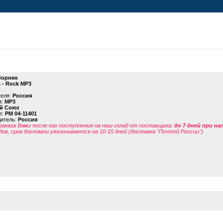
борник
s - Rock MP3
теля:
Россия
я:
MP3
й Союз
е:
PM 04-11401
дитель:
Россия
заказа Вами после его поступления на наш склад от поставщика
:
до 7 дней при н
дов, срок доставки увеличивается на 10-15 дней (доставка "Почтой России").