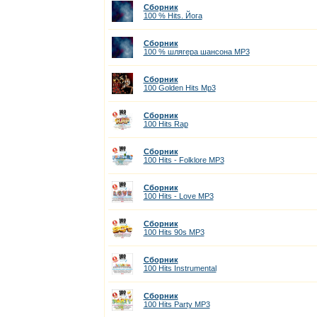
Сборник
100 % Hits. Йога
Сборник
100 % шлягера шансона MP3
Сборник
100 Golden Hits Mp3
Сборник
100 Hits Rap
Сборник
100 Hits - Folklore МР3
Сборник
100 Hits - Love МР3
Сборник
100 Hits 90s MP3
Сборник
100 Hits Instrumental
Сборник
100 Hits Party MP3