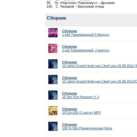
99. Гр. «Наутилус Помпилиус» – Дыхание
100. С. Чиграков – Бронзовая птица
Сборник
Сборник
1-Ый Танцевальный 5 Выпуск
Сборник
1-ый Танцевальный. 2 выпуск
Сборник
10 Jahre Grand Hotel van Cleef-Live 26.08.2012 (
Сборник
10 Jahre Grand Hotel van Cleef-Live 26.08.2012(D
Сборник
10 Лет Рэп Рекордз Ч. 2
Сборник
10*10=100 (2 часть) МР3
Сборник
100 % Hits Романтические Хиты