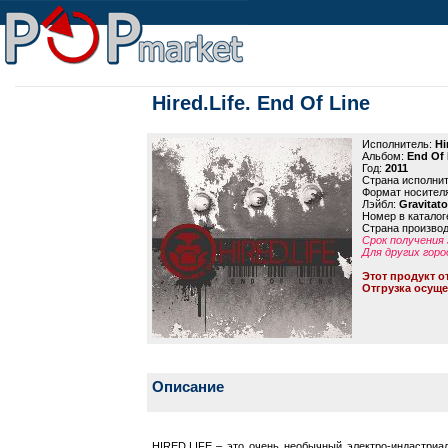
Hired.Life. End Of Line
Исполнитель:
Hi
Альбом:
End Of 
Год:
2011
Страна исполни
Формат носител
Лэйбл:
Gravitat
Номер в каталог
Страна произво
Срок получения 
Для других горо
Этот продукт о
Отгрузка осуще
Описание
HIRED.LIFE – это очень необычный электро-индастриал