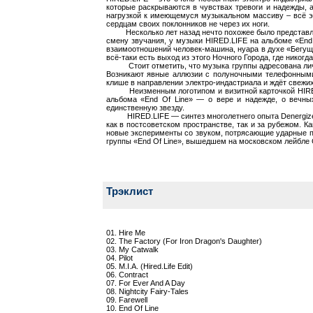
которые раскрываются в чувствах тревоги и надежды, а
нагрузкой к имеющемуся музыкальном массиву – всё эт
сердцам своих поклонников не через их ноги.
Несколько лет назад нечто похожее было представлено 
смену звучания, у музыки HIRED.LIFE на альбоме «End
взаимоотношений человек-машина, нуара в духе «Бегуще
всё-таки есть выход из этого Ночного Города, где никогд
Стоит отметить, что музыка группы адресована личному
Возникают явные аллюзии с полуночными телефонными 
клише в направлении электро-индастриала и ждёт свежих
Неизменным логотипом и визитной карточкой HIRED.L
альбома «End Of Line» — о вере и надежде, о вечных
единственную звезду.
HIRED.LIFE — синтез многолетнего опыта Denergized и
как в постсоветском пространстве, так и за рубежом. К
новые эксперименты со звуком, потрясающие ударные п
группы «End Of Line», вышедшем на московском лейбле Gr
Трэклист
01. Hire Me
02. The Factory (For Iron Dragon's Daughter)
03. My Catwalk
04. Pilot
05. M.I.A. (Hired.Life Edit)
06. Contract
07. For Ever And A Day
08. Nightcity Fairy-Tales
09. Farewell
10. End Of Line