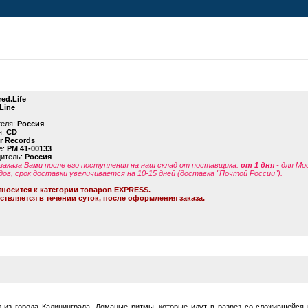
red.Life
Line
теля:
Россия
я:
CD
or Records
е:
PM 41-00133
дитель:
Россия
заказа Вами после его поступления на наш склад от поставщика
:
от 1 дня
- для Мо
дов, срок доставки увеличивается на 10-15 дней (доставка "Почтой России").
тносится к категории товаров EXPRESS.
ствляется в течении суток, после оформления заказа.
 из города Калининграда. Ломаные ритмы, которые идут в разрез со сложившейся 