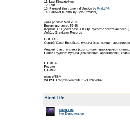
11. Last Kilowatt-Hour
12. Star
13. Farewell (Instrumental Version by
Frakt@l
)
14. Farewell (Remix by Spin Provider)
Дата релиза: Май 2011
Время звучания: 59:48
Формат: CD (jewel case + 8-стр. буклет с текстами песен)
Лейбл: Gravitator Records
СОСТАВ:
Сергей 'Case' Воробьев: музыка (композиция, аранжировк
Андрей Кляус: музыка (композиция, аранжировки, клавиш
Павел Груднев: музыка (композиция, аранжировки, клави
СТРАНА:
Россия
СТИЛЬ:
electro/EBM
WEBSITE:http://vkontakte.ru/club9228643
Hired.Life
Hired.Life
Her Demoversion