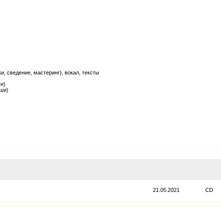
и, сведение, мастеринг), вокал, тексты
и)
ши)
21.05.2021
CD