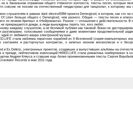
 не в банальном отражении общего «тёмного» контекста; тексты песен, которые яв
о совсем не похоже на отечественный «индастриал для танцпола», к которому мы п
слушателям в рамках dark electro/EBM проекта Denergized, в котором, как это ни ст
 Of Line» больше общего с Denergized, чем разного. Общее — тексты песен и атмо
го по лезвию бритвы» и «Нейроманта». Разное — отношение к действительности. В с
а не прекращаются дожди, а люди вынуждены терять тех, кого любят.
 каждому слушателю, а не безликой публике как таковой. Вокал не дисторширован,
разговорами, голосовыми сообщениями и даже моментами продолжительной радиос
 идей от любимого жанра электронной музыки.
IFE стала эмблема пиратских кораблей из X-Вселенной (серия компьютерных игр 
 скитаниях и расторгнутых контрактах, о залитых неоном мегаполисах и о беск
 Ex.Delicto, электронных проектов, создавших и выпустивших альбомы на отечеств
ак и прежде, лейтмотивом композиций HIRED.LIFE стала романтика «киберпанка» в холо
артии Андрея Кляуса и ставшие еще более проникновенными тексты Сергея Воробьёва
avitator Records в мае 2011 года.