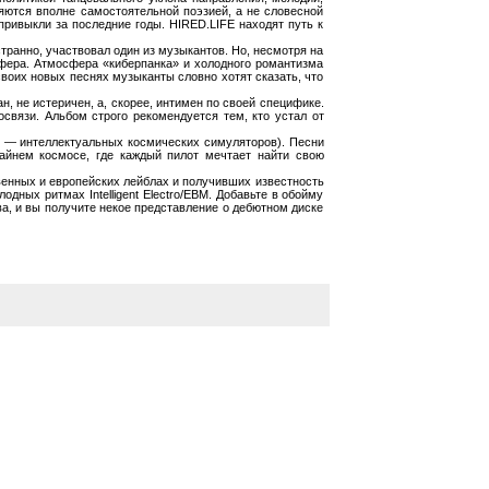
ляются вполне самостоятельной поэзией, а не словесной
ривыкли за последние годы. HIRED.LIFE находят путь к
ранно, участвовал один из музыкантов. Но, несмотря на
сфера. Атмосфера «киберпанка» и холодного романтизма
воих новых песнях музыканты словно хотят сказать, что
 не истеричен, а, скорее, интимен по своей специфике.
вязи. Альбом строго рекомендуется тем, кто устал от
— интеллектуальных космических симуляторов). Песни
райнем космосе, где каждый пилот мечтает найти свою
енных и европейских лейблах и получивших известность
дных ритмах Intelligent Electro/EBM. Добавьте в обойму
, и вы получите некое представление о дебютном диске