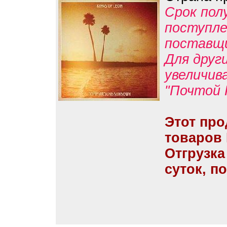
Срок пол
поступле
поставщ
Для друг
увеличив
"Почтой 
Этот про
товаров
Отгрузка
суток, п