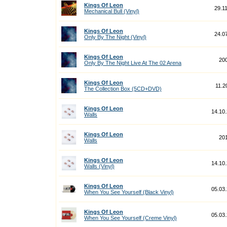
Kings Of Leon
29.1
Mechanical Bull (Vinyl)
Kings Of Leon
24.0
Only By The Night (Vinyl)
Kings Of Leon
20
Only By The Night Live At The 02 Arena
Kings Of Leon
11.2
The Collection Box (5CD+DVD)
Kings Of Leon
14.10
Walls
Kings Of Leon
20
Walls
Kings Of Leon
14.10
Walls (Vinyl)
Kings Of Leon
05.03
When You See Yourself (Black Vinyl)
Kings Of Leon
05.03
When You See Yourself (Creme Vinyl)