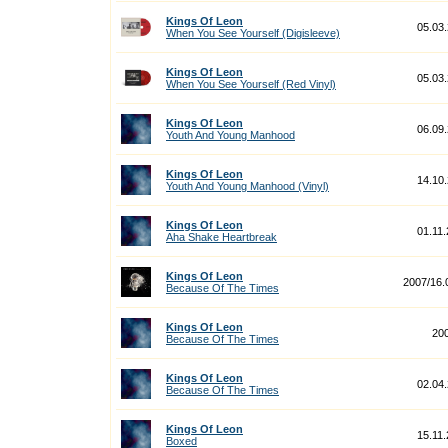
Kings Of Leon
05.03
When You See Yourself (Digisleeve)
Kings Of Leon
05.03
When You See Yourself (Red Vinyl)
Kings Of Leon
06.09
Youth And Young Manhood
Kings Of Leon
14.10
Youth And Young Manhood (Vinyl)
Kings Of Leon
01.11
Aha Shake Heartbreak
Kings Of Leon
2007/16.
Because Of The Times
Kings Of Leon
20
Because Of The Times
Kings Of Leon
02.04
Because Of The Times
Kings Of Leon
15.11
Boxed