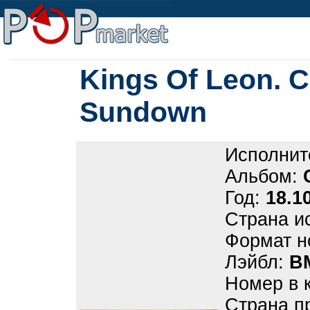
Kings Of Leon. 
Sundown
Исполнит
Альбом:
Год:
18.1
Страна и
Формат н
Лэйбл:
B
Номер в 
Страна п