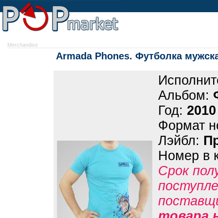
Merchandise
Armada Phones. Футболка мужска
Исполнит
Альбом:
Год:
2010
Формат н
Лэйбл:
П
Номер в 
Срок пол
поступле
поставщ
товара 