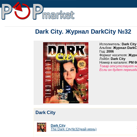
Dark City. Журнал DarkCity №32
Исполнитель:
Dark City
Альбом:
Журнал DarkC
Год:
2006
Формат носителя:
Жур
Лэйбл:
Dark City
Номер в каталоге:
PM 6
Товар отсутствует на
Если он будет переизд
Dark City
Dark City
The Dark City№32(май-июнь)