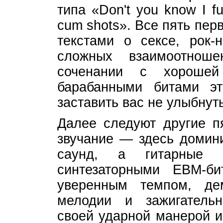
типа «Don't you know I f
cum shots». Все пять пе
текстами о сексе, рок-н
сложных взаимоотнош
соченании с хорошей
барабанными битами э
заставить вас не улыбнут
Далее следуют другие п
звучание — здесь домини
саунд, а гитарные 
синтезаторными ЕВМ-би
уверенным темпом, де
мелодии и зажигательн
своей ударной манерой и