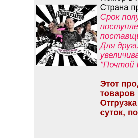
Страна п
Срок пол
поступле
поставщ
Для друг
увеличив
"Почтой 
Этот про
товаров
Отгрузка
суток, п