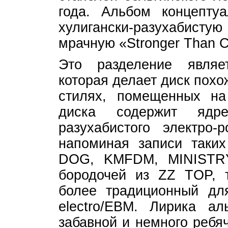
года. Альбом концепту
хулигански-разухабистую
мрачную «Stronger Than C
Это разделение являе
которая делает диск пох
стилях, помещенных н
диска содержит ядре
разухабистого электро-
напоминая записи таки
DOG, KMFDM, MINISTRY
бородочей из ZZ TOP, т
более традиционный д
electro/EBM. Лирика ал
забавной и немного реб