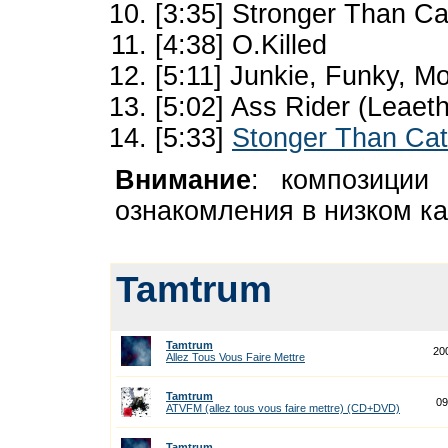
[3:35] Stronger Than Ca
[4:38] O.Killed
[5:11] Junkie, Funky, M
[5:02] Ass Rider (Leaet
[5:33]
Stonger Than Cat
Внимание
: композиции
ознакомления в низком ка
Tamtrum
Tamtrum
20
Allez Tous Vous Faire Mettre
Tamtrum
09
ATVFM (allez tous vous faire mettre) (CD+DVD)
Tamtrum