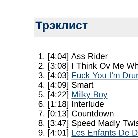
Трэклист
[4:04] Ass Rider
[3:08] I Think Ov Me Wh
[4:03]
Fuck You I'm Dru
[4:09] Smart
[4:22]
Milky Boy
[1:18] Interlude
[0:13] Countdown
[3:47] Speed Madly Twi
[4:01]
Les Enfants De D