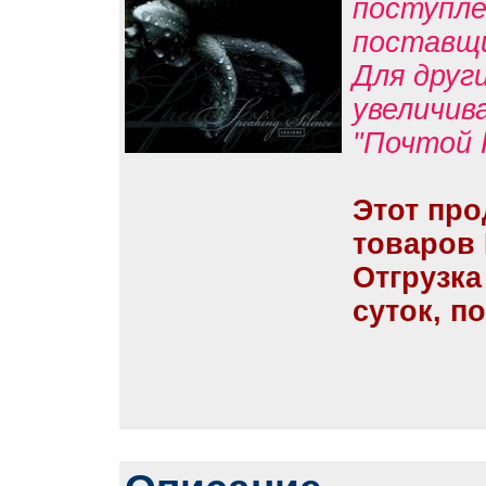
поступле
поставщ
Для друг
увеличив
"Почтой 
Этот про
товаров
Отгрузка
суток, п