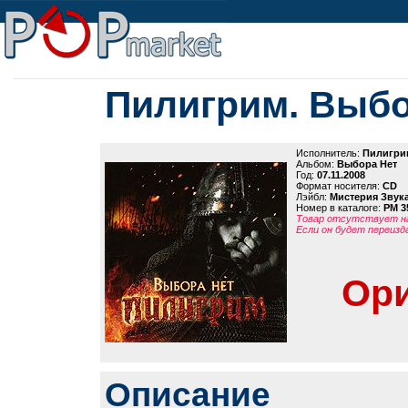
Пилигрим. Выбо
Исполнитель:
Пилигри
Альбом:
Выбора Нет
Год:
07.11.2008
Формат носителя:
CD
Лэйбл:
Мистерия Звук
Номер в каталоге:
PM 3
Товар отсутствует на
Если он будет переизд
Ори
Описание