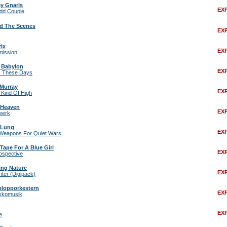
ey Gnarls
EX
dd Couple
d The Scenes
EX
rix
EX
mission
n Babylon
EX
ns These Days
 Murray
EX
Kind Of High
 Heaven
EX
werk
 Lung
EX
 Weapons For Quiet Wars
Tape For A Blue Girl
EX
ospective
ing Nature
EX
ter (Digipack)
blopporkestern
EX
skomusik
EX
e