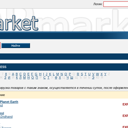
Логин:
RESS
7
8
9
A
B
C
D
E
F
G
H
I
J
K
L
M
N
O
P
Q
R
S
T
U
V
W
X
Y
Z
Ж
З
И
Й
К
Л
М
Н
О
П
Р
С
Т
У
Ф
Х
Ц
Ч
Ш
Щ
Ъ
Ы
Ь
Э
Ю
Я
грузка товаров с таким знаком, осуществляется в течении суток, после оформлен
ние
Planet Earth
EX
ut
rol
EX
e2ndhand
T
EX