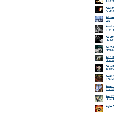
Strang
Atara
Krema
Atara
Liyr
Attrit
The Tr
Auste
Reflec
Autoc
Nothin
Autum
Shado
Autum
Endlos
Avant
The Me
Avant
The Me
Axel 
Deus 
Ayin 
I