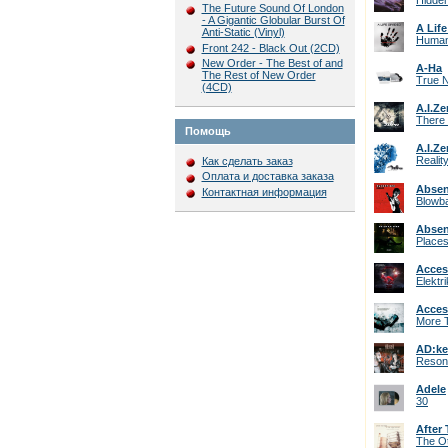
Hidde
The Future Sound Of London
- A Gigantic Globular Burst Of
A Life
Anti-Static (Vinyl)
Huma
Front 242 - Black Out (2CD)
New Order - The Best of and
A-Ha
The Rest of New Order
True N
(4CD)
A.I.Ze
There 
Помощь
A.I.Ze
Realit
Как сделать заказ
Оплата и доставка заказа
Absen
Контактная информация
Blowb
Absen
Place
Acces
Elektri
Acces
More 
AD:k
Resona
Adele
30
After
The O