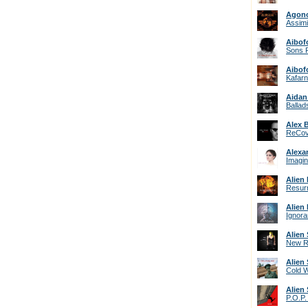
Agono
Assimi
Aibof
Sons P
Aibof
Kafar
Aidan
Ballad
Alex 
ReCov
Alexa
Imagi
Alien
Resurr
Alien
Ignor
Alien 
New R
Alien 
Cold 
Alien 
P.O.P