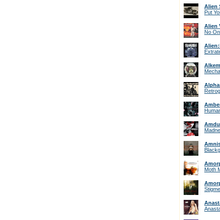
Alien 
Put Yo
Alien
No One
Alien
Extrat
Alkem
Mechan
Alph
Retrog
Amber
Human
Amdu
Madne
Amnis
Black
Amor
Moth 
Amor
Stigm
Anast
Anasta