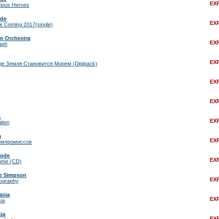
EX
rious Heroes
rde
EX
e Coming 2017(single)
n Orchestra
EX
aph
EX
де Земля Становится Морем (Digipack)
EX
EX
1
EX
ation
a
EX
омпромиссов
Code
EX
ome (CD)
e Simpson
EX
iography
asia
EX
ia
xia
EX