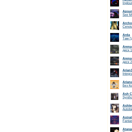
Inglou
Apsu
See M
Archo
Cenot
Arda
Там Г
Arena
диск 1
Arena
диск 2
Arian
Integr
Arian
Без К
Ash 
Synth
Ashle
Autob
Astral
Fantas
Atara