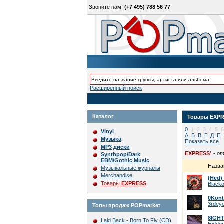
Звоните нам:
(+7 495) 788 56 77
Расширенный поиск
Каталог
Товары
EXP
0
1
2
3
4
5
6
Vinyl
А
Б
В
Г
Д
Е
Музыка
Показать все
MP3 диски
EXPRESS¹
-
от
Synthpop/Dark
EBM/Gothic Music
Назва
Музыкальные журналы
Merchandise
(Hed) 
Товары
EXPRESS
Blacko
0Kont
3rdey
Топы продаж POPmarket
8IGH
Laid Back - Born To Fly (CD)