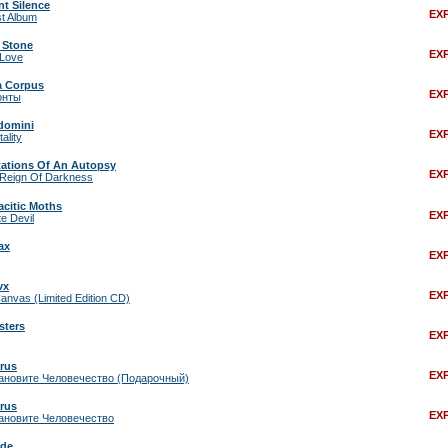
nt Silence
EX
t Album
 Stone
EX
 Love
 Corpus
EX
онты
domini
EX
ality
ations Of An Autopsy
EX
 Reign Of Darkness
acitic Moths
EX
te Devil
ax
EX
vx
EX
anvas (Limited Edition CD)
sters
EX
irus
EX
ановите Человечество (Подарочный)
irus
EX
ановите Человечество
rde