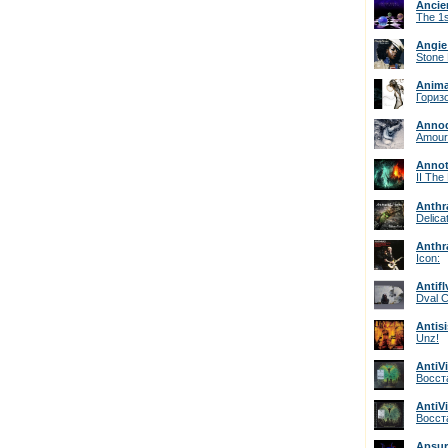
Ancie
The 1s
Angie
Stone
Anima
Гориз
Anno
Amourt
Annot
II The
Anthr
Delica
Anthr
Icon:
Antifl
Dval C
Antisi
Unz!
AntiV
Восст
AntiV
Восст
Apsu