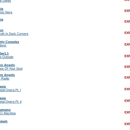
e Lights
xia
EX
sts Nera
xia
EX
ion
EX
uth In Dark Corners
rity Complex
EX
tions
lav1.1
EX
g Outside
n Angels
EX
ws Of Your Soul
n Angels
EX
 Radio
asia
EX
tal Opera Pt. I
asia
EX
tal Opera Pt. Ii
Samano
EX
Ex Machina
Aleph
EX