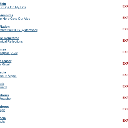
Skin
EX
ur Lips On My Lips
 Vampires
EX
 Here Gets Out Alive
:Nation
EX
errestrial BIOS Systemshell
ic Generator
EX
ical Reflections
amay
EX
raphie (2CD)
 Teaser
EX
 Ritual
scia
EX
ss In Abyss
tia
EX
guard
phous
EX
Metaphor
phous
EX
ergy
acia
EX
cia