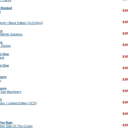
n Traces
 Divided
EX
n
EX
orth / Black Edition (2x12Vinyl)
ro
EX
Will Be Solutions
ro
EX
y Design
t One
EX
ack
t One
EX
s
sory
EX
k
sory
EX
Than Machinery
eY
EX
nz / Limited Edition (2CD)
EX
 The Rain
EX
ther Side Of The Crown