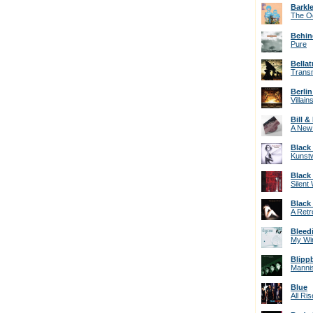
Barkl
The O
Behin
Pure
Bellat
Trans
Berli
Villai
Bill &
A New 
Black
Kunst
Black
Silent
Black 
A Retr
Bleed
My Win
Blipp
Manni
Blue
All Ris