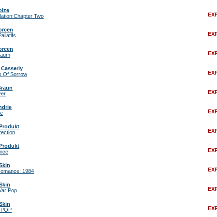
ize
EX
lation:Chapter Two
orcen
EX
aliatifs
orcen
EX
naum
 Casserly
EX
s Of Sorrow
Braun
EX
er
ndrie
EX
ne
 Produkt
EX
ection
 Produkt
EX
ance
Skin
EX
omance: 1984
Skin
EX
War Pop
Skin
EX
. POP