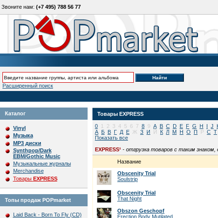
Звоните нам:
(+7 495) 788 56 77
Расширенный поиск
Каталог
Товары
EXPRESS
0
1
2
3
4
5
6
7
8
9
A
B
C
D
E
F
G
H
I
J
Vinyl
А
Б
В
Г
Д
Е
Ж
З
И
Й
К
Л
М
Н
О
П
Р
С
Т
Музыка
Показать все
MP3 диски
EXPRESS¹
-
отгрузка товаров с таким знаком,
Synthpop/Dark
EBM/Gothic Music
Название
Музыкальные журналы
Merchandise
Obscenity Trial
Товары
EXPRESS
Soulstrip
Obscenity Trial
That Night
Топы продаж POPmarket
Obszon Geschopf
Laid Back - Born To Fly (CD)
Erection Body Mutilated