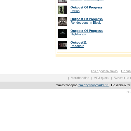
Outpost Of Progress
Pariah
Outpost Of Progress
Rendezvous In Black
Outpost Of Progress
Nightwings
Outpost11
Resonate
Как сделать заказ
Оплата
Merchandise
MP3 диски
Билеты на 
|
|
|
Заказ товаров:
zakaz@popmarket.ru
По любым тех
© 