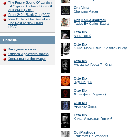
The Future Sound Of London
- A Gigantic Globular Burst Of
One Vista
Anti-Static (Vinyl)
Changing Places
Front 242 - Black Out (2CD)
New Order - The Best of and
Original Soundtrack
The Rest of New Order
Fados By Carlos Saura
(4CD)
Otto Dix
Зона Теней
Помощь
Otto Dix
Книга: Мари Слип - Человек Инфу
Как сделать заказ
Оплата и доставка заказа
Контактная информация
Otto Dix
Альманах Город 7 - Сны
Otto Dix
Чудные Дни
Otto Dix
Левиафан (Digipack)
Otto Dix
Атомная Зима
Otto Dix
Книга: Альманах Город 6
Oui Plastique
Fraternity Of Strangers