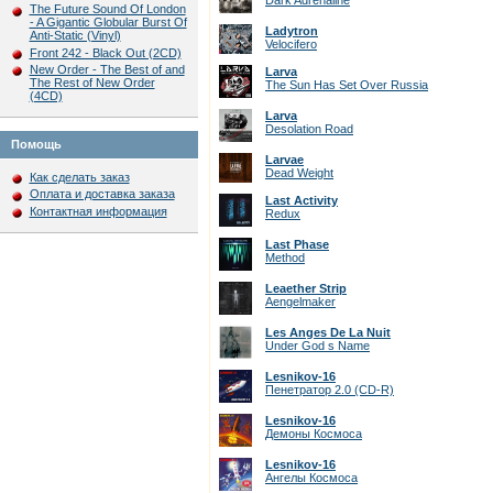
Dark Adrenaline
The Future Sound Of London
- A Gigantic Globular Burst Of
Ladytron
Anti-Static (Vinyl)
Velocifero
Front 242 - Black Out (2CD)
New Order - The Best of and
Larva
The Rest of New Order
The Sun Has Set Over Russia
(4CD)
Larva
Desolation Road
Помощь
Larvae
Dead Weight
Как сделать заказ
Оплата и доставка заказа
Last Activity
Контактная информация
Redux
Last Phase
Method
Leaether Strip
Aengelmaker
Les Anges De La Nuit
Under God s Name
Lesnikov-16
Пенетратор 2.0 (CD-R)
Lesnikov-16
Демоны Космоса
Lesnikov-16
Ангелы Космоса