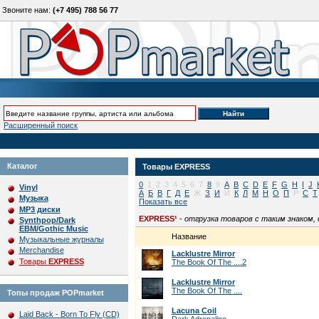
Звоните нам:
(+7 495) 788 56 77
Расширенный поиск
Каталог
Товары
EXPRESS
0
1
2
3
4
5
6
7
8
9
A
B
C
D
E
F
G
H
I
J
Vinyl
А
Б
В
Г
Д
Е
Ж
З
И
Й
К
Л
М
Н
О
П
Р
С
Т
Музыка
Показать все
MP3 диски
EXPRESS¹
-
отгрузка товаров с таким знаком,
Synthpop/Dark
EBM/Gothic Music
Название
Музыкальные журналы
Merchandise
Lacklustre Mirror
Товары
EXPRESS
The Book Of The ....2
Lacklustre Mirror
The Book Of The ....
Топы продаж POPmarket
Lacuna Coil
Laid Back - Born To Fly (CD)