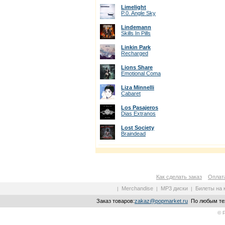
Limelight
P.0. Angle Sky
Lindemann
Skills In Pills
Linkin Park
Recharged
Lions Share
Emotional Coma
Liza Minnelli
Cabaret
Los Pasajeros
Dias Extranos
Lost Society
Braindead
Как сделать заказ
Оплата
Merchandise
MP3 диски
Билеты на 
|
|
|
Заказ товаров:
zakaz@popmarket.ru
По любым тех
© 