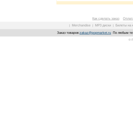
Как сделать заказ
Оплата
Merchandise
MP3 диски
Билеты на 
|
|
|
Заказ товаров:
zakaz@popmarket.ru
По любым тех
© 