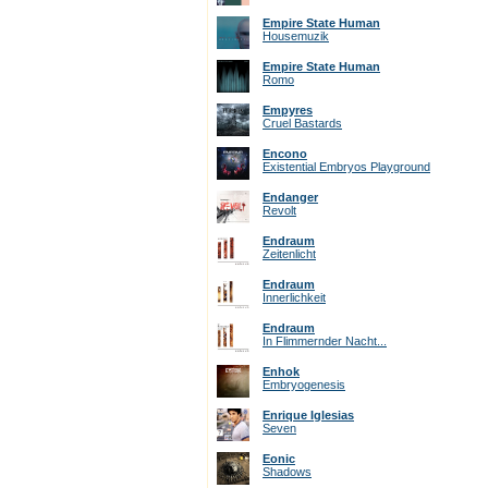
Empire State Human
Housemuzik
Empire State Human
Romo
Empyres
Cruel Bastards
Encono
Existential Embryos Playground
Endanger
Revolt
Endraum
Zeitenlicht
Endraum
Innerlichkeit
Endraum
In Flimmernder Nacht...
Enhok
Embryogenesis
Enrique Iglesias
Seven
Eonic
Shadows