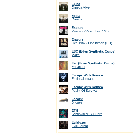
Epica
Omega Alive
Epica
Omega
Erasure
Mountain View - Live 1997
Erasure
Live 1987 / Lido Beach (CD)
ESC (Eden Synthetic Corps)
Matte
Esc (Eden Synthetic Corps)
Enhancer
Escape With Romeo
Emtional Iceage
Escape With Romeo
Psalm Of Survival
Essexx
Bridges
ETH
Somewhere But Here
Evildozer
Evil Eternal