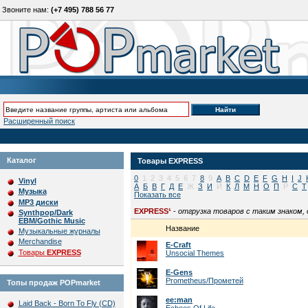
Звоните нам:
(+7 495) 788 56 77
Расширенный поиск
Каталог
Товары
EXPRESS
0
1
2
3
4
5
6
7
8
9
A
B
C
D
E
F
G
H
I
J
Vinyl
А
Б
В
Г
Д
Е
Ж
З
И
Й
К
Л
М
Н
О
П
Р
С
Т
Музыка
Показать все
MP3 диски
EXPRESS¹
-
отгрузка товаров с таким знаком,
Synthpop/Dark
EBM/Gothic Music
Название
Музыкальные журналы
Merchandise
E-Craft
Товары
EXPRESS
Unsocial Themes
E-Gens
Prometheus/Прометей
Топы продаж POPmarket
ee:man
Laid Back - Born To Fly (CD)