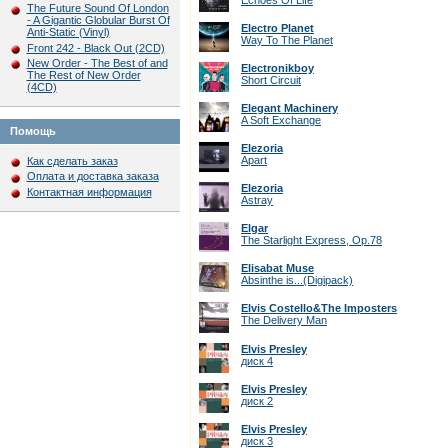
Echoes Of Life
The Future Sound Of London
- A Gigantic Globular Burst Of
Electro Planet
Anti-Static (Vinyl)
Way To The Planet
Front 242 - Black Out (2CD)
New Order - The Best of and
Electronikboy
The Rest of New Order
Short Circuit
(4CD)
Elegant Machinery
A Soft Exchange
Помощь
Elezoria
Apart
Как сделать заказ
Оплата и доставка заказа
Elezoria
Контактная информация
Astray
Elgar
The Starlight Express, Op.78
Elisabat Muse
Absinthe is...(Digipack)
Elvis Costello&The Imposters
The Delivery Man
Elvis Presley
диск 4
Elvis Presley
диск 2
Elvis Presley
диск 3