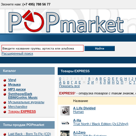
Звоните нам:
(+7 495) 788 56 77
Расширенный поиск
Каталог
Товары
EXPRESS
0
1
2
3
4
5
6
7
8
9
A
B
C
D
E
F
G
H
I
J
Vinyl
А
Б
В
Г
Д
Е
Ж
З
И
Й
К
Л
М
Н
О
П
Р
С
Т
Музыка
Показать все
MP3 диски
EXPRESS¹
-
отгрузка товаров с таким знаком,
Synthpop/Dark
EBM/Gothic Music
Название
Музыкальные журналы
Merchandise
A Life Divided
Товары
EXPRESS
Human
A-Ha
True North / Black Edition (2x12Vinyl)
Топы продаж POPmarket
A.I.Zero
Laid Back - Born To Fly (CD)