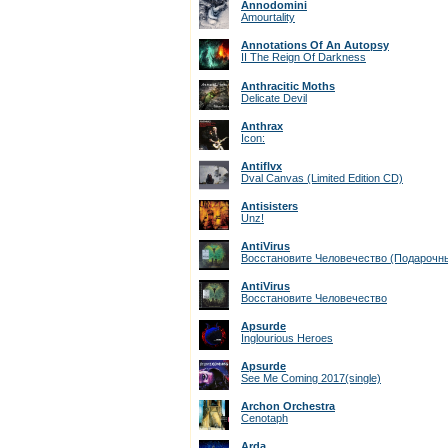
Annodomini
Amourtality
Annotations Of An Autopsy
II The Reign Of Darkness
Anthracitic Moths
Delicate Devil
Anthrax
Icon:
Antiflvx
Dval Canvas (Limited Edition CD)
Antisisters
Unz!
AntiVirus
Восстановите Человечество (Подарочн
AntiVirus
Восстановите Человечество
Apsurde
Inglourious Heroes
Apsurde
See Me Coming 2017(single)
Archon Orchestra
Cenotaph
Arda