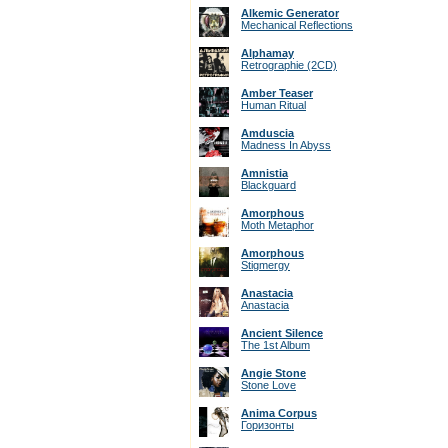
Alkemic Generator
Mechanical Reflections
Alphamay
Retrographie (2CD)
Amber Teaser
Human Ritual
Amduscia
Madness In Abyss
Amnistia
Blackguard
Amorphous
Moth Metaphor
Amorphous
Stigmergy
Anastacia
Anastacia
Ancient Silence
The 1st Album
Angie Stone
Stone Love
Anima Corpus
Горизонты