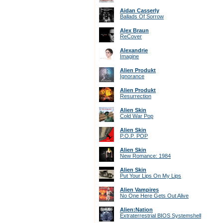
Aidan Casserly
Ballads Of Sorrow
Alex Braun
ReCover
Alexandrie
Imagine
Alien Produkt
Ignorance
Alien Produkt
Resurrection
Alien Skin
Cold War Pop
Alien Skin
P.O.P. POP
Alien Skin
New Romance: 1984
Alien Skin
Put Your Lips On My Lips
Alien Vampires
No One Here Gets Out Alive
Alien:Nation
Extraterrestrial BIOS Systemshell