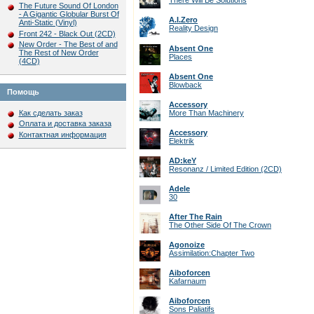
There Will Be Solutions
The Future Sound Of London
- A Gigantic Globular Burst Of
A.I.Zero
Anti-Static (Vinyl)
Reality Design
Front 242 - Black Out (2CD)
New Order - The Best of and
Absent One
The Rest of New Order
Places
(4CD)
Absent One
Blowback
Помощь
Accessory
Как сделать заказ
More Than Machinery
Оплата и доставка заказа
Accessory
Контактная информация
Elektrik
AD:keY
Resonanz / Limited Edition (2CD)
Adele
30
After The Rain
The Other Side Of The Crown
Agonoize
Assimilation:Chapter Two
Aiboforcen
Kafarnaum
Aiboforcen
Sons Paliatifs