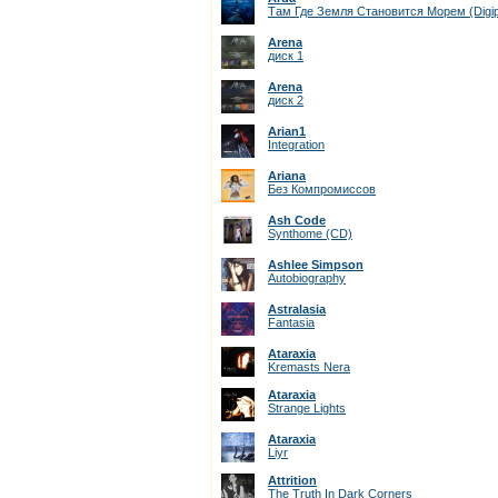
Там Где Земля Становится Морем (Digi
Arena
диск 1
Arena
диск 2
Arian1
Integration
Ariana
Без Компромиссов
Ash Code
Synthome (CD)
Ashlee Simpson
Autobiography
Astralasia
Fantasia
Ataraxia
Kremasts Nera
Ataraxia
Strange Lights
Ataraxia
Liyr
Attrition
The Truth In Dark Corners