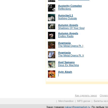
Austerity Complex
Reflections
Autoclav1.1
Nothing Outside
Autumn Angels
Shadows Of Your Soul
Autumn Angels
Endlos Radio
Avantasia
The Metal Opera Pt. I
Avantasia
The Metal Opera Pt. Ii
Axel Samano
Deus Ex Machina
Ayin Aleph
I
Как сделать заказ
Оплата
Merchandise
MP3 диски
Билеты на 
|
|
|
Заказ товаров:
zakaz@popmarket.ru
По любым тех